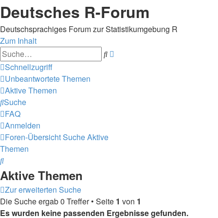
Deutsches R-Forum
Deutschsprachiges Forum zur Statistikumgebung R
Zum Inhalt
Erweiterte
Suche
Suche
Schnellzugriff
Unbeantwortete Themen
Aktive Themen
Suche
FAQ
Anmelden
Foren-Übersicht
Suche
Aktive
Themen
Suche
Aktive Themen
Zur erweiterten Suche
Die Suche ergab 0 Treffer • Seite
1
von
1
Es wurden keine passenden Ergebnisse gefunden.