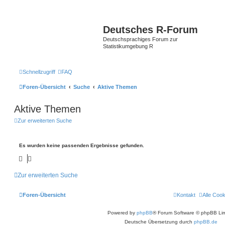
Deutsches R-Forum
Deutschsprachiges Forum zur
Statistikumgebung R
Schnellzugriff
FAQ
Foren-Übersicht
Suche
Aktive Themen
Aktive Themen
Zur erweiterten Suche
Es wurden keine passenden Ergebnisse gefunden.
Zur erweiterten Suche
Foren-Übersicht
Kontakt
Alle Coo
Powered by
phpBB
® Forum Software © phpBB Lim
Deutsche Übersetzung durch
phpBB.de