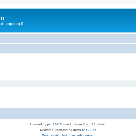
um
istikumgebung R
Powered by
phpBB
® Forum Software © phpBB Limited
Deutsche Übersetzung durch
phpBB.de
Datenschutz
|
Nutzungsbedingungen