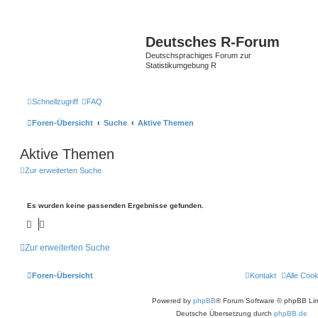
Deutsches R-Forum
Deutschsprachiges Forum zur
Statistikumgebung R
Schnellzugriff
FAQ
Foren-Übersicht
Suche
Aktive Themen
Aktive Themen
Zur erweiterten Suche
Es wurden keine passenden Ergebnisse gefunden.
Zur erweiterten Suche
Foren-Übersicht
Kontakt
Alle Coo
Powered by
phpBB
® Forum Software © phpBB Lim
Deutsche Übersetzung durch
phpBB.de