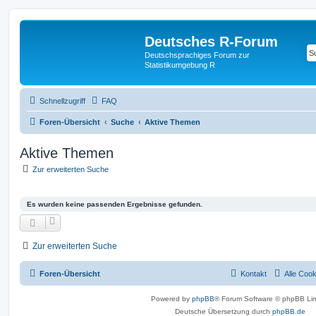
Deutsches R-Forum
Deutschsprachiges Forum zur
Statistikumgebung R
Schnellzugriff
FAQ
Foren-Übersicht
Suche
Aktive Themen
Aktive Themen
Zur erweiterten Suche
Es wurden keine passenden Ergebnisse gefunden.
Zur erweiterten Suche
Foren-Übersicht
Kontakt
Alle Coo
Powered by
phpBB
® Forum Software © phpBB Lim
Deutsche Übersetzung durch
phpBB.de