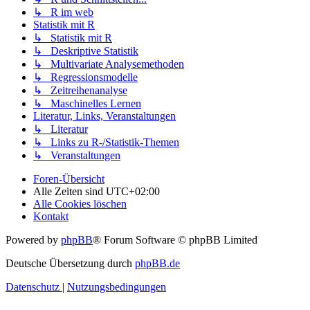
↳ R im web
Statistik mit R
↳ Statistik mit R
↳ Deskriptive Statistik
↳ Multivariate Analysemethoden
↳ Regressionsmodelle
↳ Zeitreihenanalyse
↳ Maschinelles Lernen
Literatur, Links, Veranstaltungen
↳ Literatur
↳ Links zu R-/Statistik-Themen
↳ Veranstaltungen
Foren-Übersicht
Alle Zeiten sind
UTC+02:00
Alle Cookies löschen
Kontakt
Powered by
phpBB
® Forum Software © phpBB Limited
Deutsche Übersetzung durch
phpBB.de
Datenschutz
|
Nutzungsbedingungen