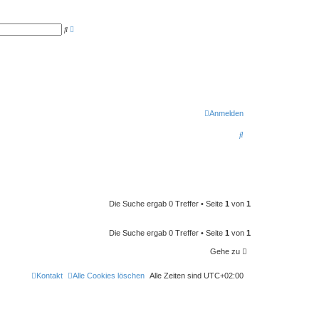
E
S
r
u
w
c
e
h
i
e
t
e
r
t
e
S
u
Anmelden
c
h
S
e
u
c
h
e
Die Suche ergab 0 Treffer • Seite
1
von
1
Die Suche ergab 0 Treffer • Seite
1
von
1
Gehe zu
Kontakt
Alle Cookies löschen
Alle Zeiten sind
UTC+02:00