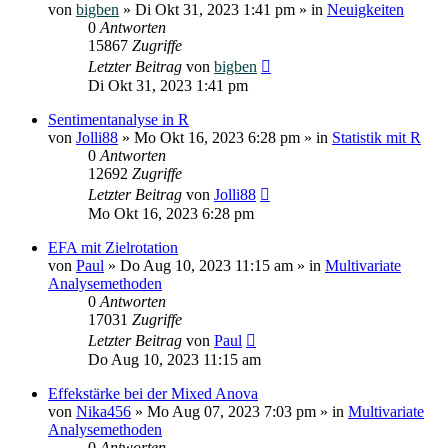
von
bigben
»
Di Okt 31, 2023 1:41 pm
» in
Neuigkeiten
0
Antworten
15867
Zugriffe
Letzter Beitrag
von
bigben
Di Okt 31, 2023 1:41 pm
Sentimentanalyse in R
von
Jolli88
»
Mo Okt 16, 2023 6:28 pm
» in
Statistik mit R
0
Antworten
12692
Zugriffe
Letzter Beitrag
von
Jolli88
Mo Okt 16, 2023 6:28 pm
EFA mit Zielrotation
von
Paul
»
Do Aug 10, 2023 11:15 am
» in
Multivariate
Analysemethoden
0
Antworten
17031
Zugriffe
Letzter Beitrag
von
Paul
Do Aug 10, 2023 11:15 am
Effekstärke bei der Mixed Anova
von
Nika456
»
Mo Aug 07, 2023 7:03 pm
» in
Multivariate
Analysemethoden
0
Antworten