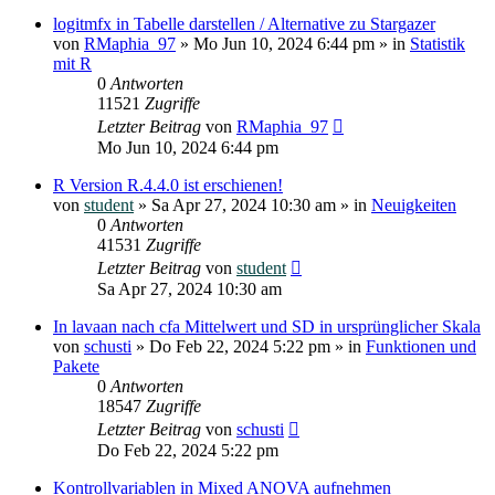
logitmfx in Tabelle darstellen / Alternative zu Stargazer
von
RMaphia_97
»
Mo Jun 10, 2024 6:44 pm
» in
Statistik
mit R
0
Antworten
11521
Zugriffe
Letzter Beitrag
von
RMaphia_97
Mo Jun 10, 2024 6:44 pm
R Version R.4.4.0 ist erschienen!
von
student
»
Sa Apr 27, 2024 10:30 am
» in
Neuigkeiten
0
Antworten
41531
Zugriffe
Letzter Beitrag
von
student
Sa Apr 27, 2024 10:30 am
In lavaan nach cfa Mittelwert und SD in ursprünglicher Skala
von
schusti
»
Do Feb 22, 2024 5:22 pm
» in
Funktionen und
Pakete
0
Antworten
18547
Zugriffe
Letzter Beitrag
von
schusti
Do Feb 22, 2024 5:22 pm
Kontrollvariablen in Mixed ANOVA aufnehmen