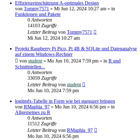
Effizienzeinschätzung A-optimales Design
von
Tommy7571
»
Mi Jun 12, 2024 10:27 am
» in
Funktionen und Pakete
0
Antworten
14103
Zugriffe
Letzter Beitrag
von
Tommy7571
Mi Jun 12, 2024 10:27 am
Projekt Raspberry Pi Pico, Pi 4B & SQLite und Datenanalyse
auf einem Windows-Rechner
von
student
»
Mo Jun 10, 2024 7:59 pm
» in
R und
Schnittstellen...
0
Antworten
33059
Zugriffe
Letzter Beitrag
von
student
Mo Jun 10, 2024 7:59 pm
logitmfx-Tabelle in Form wie bei stargazer bringen
von
RMaphia_97
»
Mo Jun 10, 2024 6:56 pm
» in
Allgemeines zu R
0
Antworten
11512
Zugriffe
Letzter Beitrag
von
RMaphia_97
Mo Jun 10, 2024 6:56 pm