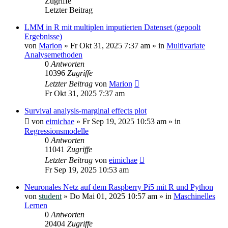
Zugriffe
Letzter Beitrag
LMM in R mit multiplen imputierten Datenset (gepoolt
Ergebnisse)
von
Marion
»
Fr Okt 31, 2025 7:37 am
» in
Multivariate
Analysemethoden
0
Antworten
10396
Zugriffe
Letzter Beitrag
von
Marion
Fr Okt 31, 2025 7:37 am
Survival analysis-marginal effects plot
von
eimichae
»
Fr Sep 19, 2025 10:53 am
» in
Regressionsmodelle
0
Antworten
11041
Zugriffe
Letzter Beitrag
von
eimichae
Fr Sep 19, 2025 10:53 am
Neuronales Netz auf dem Raspberry Pi5 mit R und Python
von
student
»
Do Mai 01, 2025 10:57 am
» in
Maschinelles
Lernen
0
Antworten
20404
Zugriffe