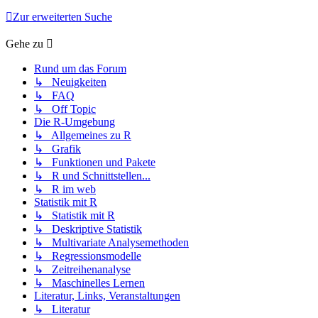
Zur erweiterten Suche
Gehe zu
Rund um das Forum
↳ Neuigkeiten
↳ FAQ
↳ Off Topic
Die R-Umgebung
↳ Allgemeines zu R
↳ Grafik
↳ Funktionen und Pakete
↳ R und Schnittstellen...
↳ R im web
Statistik mit R
↳ Statistik mit R
↳ Deskriptive Statistik
↳ Multivariate Analysemethoden
↳ Regressionsmodelle
↳ Zeitreihenanalyse
↳ Maschinelles Lernen
Literatur, Links, Veranstaltungen
↳ Literatur