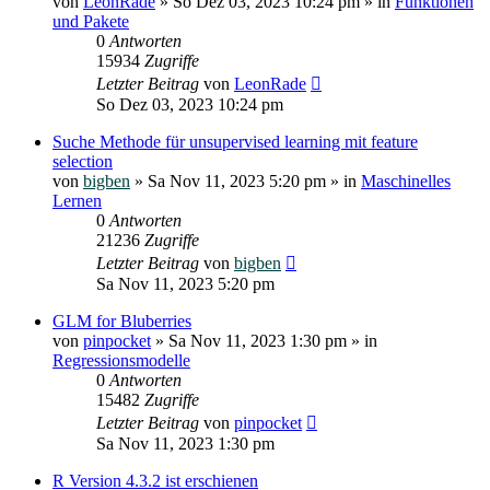
von
LeonRade
»
So Dez 03, 2023 10:24 pm
» in
Funktionen
und Pakete
0
Antworten
15934
Zugriffe
Letzter Beitrag
von
LeonRade
So Dez 03, 2023 10:24 pm
Suche Methode für unsupervised learning mit feature
selection
von
bigben
»
Sa Nov 11, 2023 5:20 pm
» in
Maschinelles
Lernen
0
Antworten
21236
Zugriffe
Letzter Beitrag
von
bigben
Sa Nov 11, 2023 5:20 pm
GLM for Bluberries
von
pinpocket
»
Sa Nov 11, 2023 1:30 pm
» in
Regressionsmodelle
0
Antworten
15482
Zugriffe
Letzter Beitrag
von
pinpocket
Sa Nov 11, 2023 1:30 pm
R Version 4.3.2 ist erschienen