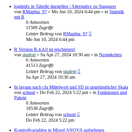
logitmfx in Tabelle darstellen / Alternative zu Stargazer
von
RMaphia_97
»
Mo Jun 10, 2024 6:44 pm
» in
Statistik
mit R
0
Antworten
11509
Zugriffe
Letzter Beitrag
von
RMaphia_97
Mo Jun 10, 2024 6:44 pm
R Version R.4.4.0 ist erschienen!
von
student
»
Sa Apr 27, 2024 10:30 am
» in
Neuigkeiten
0
Antworten
41513
Zugriffe
Letzter Beitrag
von
student
Sa Apr 27, 2024 10:30 am
In lavaan nach cfa Mittelwert und SD in ursprünglicher Skala
von
schusti
»
Do Feb 22, 2024 5:22 pm
» in
Funktionen und
Pakete
0
Antworten
18538
Zugriffe
Letzter Beitrag
von
schusti
Do Feb 22, 2024 5:22 pm
Kontrollvariablen in Mixed ANOVA aufnehmen