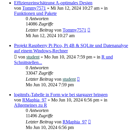
Effizienzeinschätzung A-optimales Design
von
Tommy7571
»
Mi Jun 12, 2024 10:27 am
» in
Funktionen und Pakete
0
Antworten
14086
Zugriffe
Letzter Beitrag
von
Tommy7571
Mi Jun 12, 2024 10:27 am
Projekt Raspberry Pi Pico, Pi 4B & SQLite und Datenanalyse
auf einem Windows-Rechner
von
student
»
Mo Jun 10, 2024 7:59 pm
» in
R und
Schnittstellen...
0
Antworten
33047
Zugriffe
Letzter Beitrag
von
student
Mo Jun 10, 2024 7:59 pm
logitmfx-Tabelle in Form wie bei stargazer bringen
von
RMaphia_97
»
Mo Jun 10, 2024 6:56 pm
» in
Allgemeines zu R
0
Antworten
11496
Zugriffe
Letzter Beitrag
von
RMaphia_97
Mo Jun 10, 2024 6:56 pm