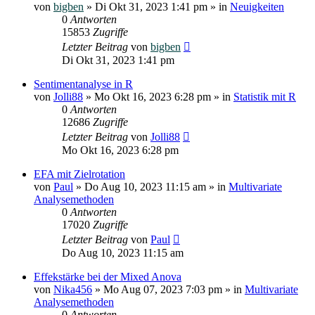
von
bigben
»
Di Okt 31, 2023 1:41 pm
» in
Neuigkeiten
0
Antworten
15853
Zugriffe
Letzter Beitrag
von
bigben
Di Okt 31, 2023 1:41 pm
Sentimentanalyse in R
von
Jolli88
»
Mo Okt 16, 2023 6:28 pm
» in
Statistik mit R
0
Antworten
12686
Zugriffe
Letzter Beitrag
von
Jolli88
Mo Okt 16, 2023 6:28 pm
EFA mit Zielrotation
von
Paul
»
Do Aug 10, 2023 11:15 am
» in
Multivariate
Analysemethoden
0
Antworten
17020
Zugriffe
Letzter Beitrag
von
Paul
Do Aug 10, 2023 11:15 am
Effekstärke bei der Mixed Anova
von
Nika456
»
Mo Aug 07, 2023 7:03 pm
» in
Multivariate
Analysemethoden
0
Antworten