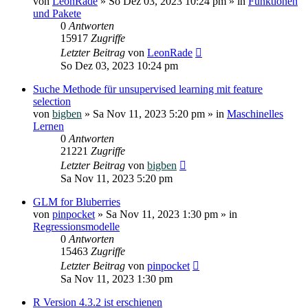
von
LeonRade
»
So Dez 03, 2023 10:24 pm
» in
Funktionen
und Pakete
0
Antworten
15917
Zugriffe
Letzter Beitrag
von
LeonRade
So Dez 03, 2023 10:24 pm
Suche Methode für unsupervised learning mit feature
selection
von
bigben
»
Sa Nov 11, 2023 5:20 pm
» in
Maschinelles
Lernen
0
Antworten
21221
Zugriffe
Letzter Beitrag
von
bigben
Sa Nov 11, 2023 5:20 pm
GLM for Bluberries
von
pinpocket
»
Sa Nov 11, 2023 1:30 pm
» in
Regressionsmodelle
0
Antworten
15463
Zugriffe
Letzter Beitrag
von
pinpocket
Sa Nov 11, 2023 1:30 pm
R Version 4.3.2 ist erschienen