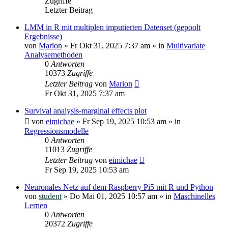
Zugriffe
Letzter Beitrag
LMM in R mit multiplen imputierten Datenset (gepoolt
Ergebnisse)
von
Marion
»
Fr Okt 31, 2025 7:37 am
» in
Multivariate
Analysemethoden
0
Antworten
10373
Zugriffe
Letzter Beitrag
von
Marion
Fr Okt 31, 2025 7:37 am
Survival analysis-marginal effects plot
von
eimichae
»
Fr Sep 19, 2025 10:53 am
» in
Regressionsmodelle
0
Antworten
11013
Zugriffe
Letzter Beitrag
von
eimichae
Fr Sep 19, 2025 10:53 am
Neuronales Netz auf dem Raspberry Pi5 mit R und Python
von
student
»
Do Mai 01, 2025 10:57 am
» in
Maschinelles
Lernen
0
Antworten
20372
Zugriffe