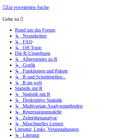
Zur erweiterten Suche
Gehe zu
Rund um das Forum
↳ Neuigkeiten
↳ FAQ
↳ Off Topic
Die R-Umgebung
↳ Allgemeines zu R
↳ Grafik
↳ Funktionen und Pakete
↳ R und Schnittstellen...
↳ R im web
Statistik mit R
↳ Statistik mit R
↳ Deskriptive Statistik
↳ Multivariate Analysemethoden
↳ Regressionsmodelle
↳ Zeitreihenanalyse
↳ Maschinelles Lernen
Literatur, Links, Veranstaltungen
↳ Literatur