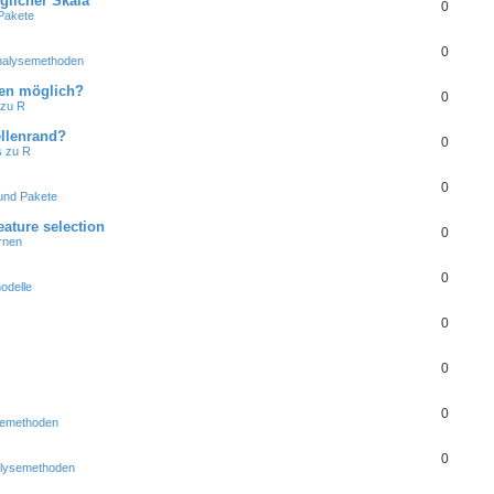
glicher Skala
0
Pakete
0
Analysemethoden
hten möglich?
0
 zu R
ellenrand?
0
s zu R
0
und Pakete
ature selection
0
rnen
0
odelle
0
0
0
ysemethoden
0
nalysemethoden