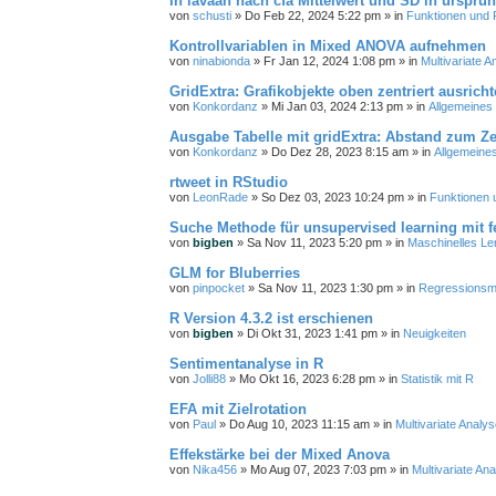
In lavaan nach cfa Mittelwert und SD in ursprün
von
schusti
»
Do Feb 22, 2024 5:22 pm
» in
Funktionen und 
Kontrollvariablen in Mixed ANOVA aufnehmen
von
ninabionda
»
Fr Jan 12, 2024 1:08 pm
» in
Multivariate 
GridExtra: Grafikobjekte oben zentriert ausric
von
Konkordanz
»
Mi Jan 03, 2024 2:13 pm
» in
Allgemeines
Ausgabe Tabelle mit gridExtra: Abstand zum Z
von
Konkordanz
»
Do Dez 28, 2023 8:15 am
» in
Allgemeine
rtweet in RStudio
von
LeonRade
»
So Dez 03, 2023 10:24 pm
» in
Funktionen 
Suche Methode für unsupervised learning mit fe
von
bigben
»
Sa Nov 11, 2023 5:20 pm
» in
Maschinelles Le
GLM for Bluberries
von
pinpocket
»
Sa Nov 11, 2023 1:30 pm
» in
Regressionsm
R Version 4.3.2 ist erschienen
von
bigben
»
Di Okt 31, 2023 1:41 pm
» in
Neuigkeiten
Sentimentanalyse in R
von
Jolli88
»
Mo Okt 16, 2023 6:28 pm
» in
Statistik mit R
EFA mit Zielrotation
von
Paul
»
Do Aug 10, 2023 11:15 am
» in
Multivariate Anal
Effekstärke bei der Mixed Anova
von
Nika456
»
Mo Aug 07, 2023 7:03 pm
» in
Multivariate A