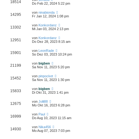
18514
Do Feb 22, 2024 5:22 pm
von
ninabionda
14295
Fr Jan 12, 2024 1:08 pm
von
Konkordanz
13302
Mi Jan 03, 2024 2:13 pm
von
Konkordanz
12951
Do Dez 28, 2023 8:15 am
von
LeonRade
15901
So Dez 03, 2023 10:24 pm
von
bigben
21199
Sa Nov 11, 2023 5:20 pm
von
pinpocket
15452
Sa Nov 11, 2023 1:30 pm
von
bigben
15833
Di Okt 31, 2023 1:41 pm
von
Jolli88
12675
Mo Okt 16, 2023 6:28 pm
von
Paul
16999
Do Aug 10, 2023 11:15 am
von
Nika456
14930
Mo Aug 07, 2023 7:03 pm