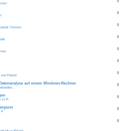
0
ernen
0
n
0
tatistik-Themen
0
elle
0
rnen
0
0
 und Pakete
d Datenanalyse auf einem Windows-Rechner
0
ttstellen...
gen
0
s zu R
targazer
0
t R
0