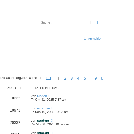
Suche
Erweiterte Suche
Anmelden
Seite
1
von
9
1
2
3
4
5
9
Nächste
Die Suche ergab 210 Treffer
…
ZUGRIFFE
LETZTER BEITRAG
von
Marion
10322
Fr Okt 31, 2025 7:37 am
von
eimichae
10971
Fr Sep 19, 2025 10:53 am
von
student
20332
Do Mai 01, 2025 10:57 am
von
student