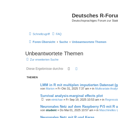
Deutsches R-For
Deutschsprachiges Forum zur Stat
Schnellzugriff
FAQ
Foren-Übersicht
Suche
Unbeantwortete Themen
Unbeantwortete Themen
Zur erweiterten Suche
Suche
Erweiterte Suche
THEMEN
LMM in R mit multiplen imputierten Datenset (
von
Marion
»
Fr Okt 31, 2025 7:37 am
» in
Multivariate Ana
Survival analysis-marginal effects plot
von
eimichae
»
Fr Sep 19, 2025 10:53 am
» in
Regressi
Neuronales Netz auf dem Raspberry Pi5 mit R 
von
student
»
Do Mai 01, 2025 10:57 am
» in
Maschinelles 
Neuronales Netz mit R und Keras