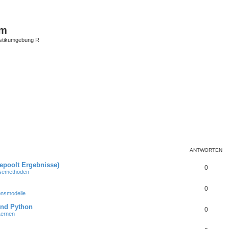
um
istikumgebung R
ANTWORTEN
gepoolt Ergebnisse)
0
lysemethoden
0
onsmodelle
und Python
0
Lernen