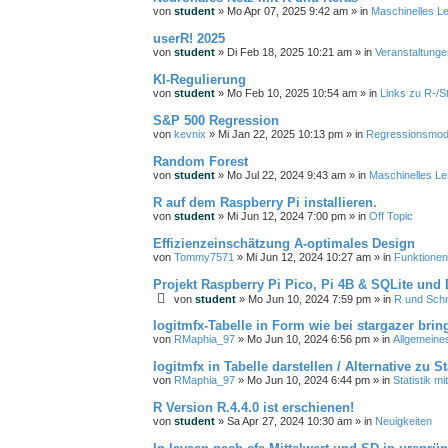
von
student
»
Mo Apr 07, 2025 9:42 am
» in
Maschinelles L
userR! 2025
von
student
»
Di Feb 18, 2025 10:21 am
» in
Veranstaltunge
KI-Regulierung
von
student
»
Mo Feb 10, 2025 10:54 am
» in
Links zu R-/S
S&P 500 Regression
von
kevnix
»
Mi Jan 22, 2025 10:13 pm
» in
Regressionsmod
Random Forest
von
student
»
Mo Jul 22, 2024 9:43 am
» in
Maschinelles Le
R auf dem Raspberry Pi installieren.
von
student
»
Mi Jun 12, 2024 7:00 pm
» in
Off Topic
Effizienzeinschätzung A-optimales Design
von
Tommy7571
»
Mi Jun 12, 2024 10:27 am
» in
Funktionen
Projekt Raspberry Pi Pico, Pi 4B & SQLite un
von
student
»
Mo Jun 10, 2024 7:59 pm
» in
R und Schni
logitmfx-Tabelle in Form wie bei stargazer brin
von
RMaphia_97
»
Mo Jun 10, 2024 6:56 pm
» in
Allgemeine
logitmfx in Tabelle darstellen / Alternative zu S
von
RMaphia_97
»
Mo Jun 10, 2024 6:44 pm
» in
Statistik mi
R Version R.4.4.0 ist erschienen!
von
student
»
Sa Apr 27, 2024 10:30 am
» in
Neuigkeiten