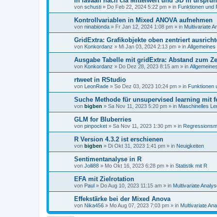
In lavaan nach cfa Mittelwert und SD in ursprün
von
schusti
»
Do Feb 22, 2024 5:22 pm
» in
Funktionen und 
Kontrollvariablen in Mixed ANOVA aufnehmen
von
ninabionda
»
Fr Jan 12, 2024 1:08 pm
» in
Multivariate 
GridExtra: Grafikobjekte oben zentriert ausric
von
Konkordanz
»
Mi Jan 03, 2024 2:13 pm
» in
Allgemeines
Ausgabe Tabelle mit gridExtra: Abstand zum Z
von
Konkordanz
»
Do Dez 28, 2023 8:15 am
» in
Allgemeine
rtweet in RStudio
von
LeonRade
»
So Dez 03, 2023 10:24 pm
» in
Funktionen 
Suche Methode für unsupervised learning mit fe
von
bigben
»
Sa Nov 11, 2023 5:20 pm
» in
Maschinelles Le
GLM for Bluberries
von
pinpocket
»
Sa Nov 11, 2023 1:30 pm
» in
Regressionsm
R Version 4.3.2 ist erschienen
von
bigben
»
Di Okt 31, 2023 1:41 pm
» in
Neuigkeiten
Sentimentanalyse in R
von
Jolli88
»
Mo Okt 16, 2023 6:28 pm
» in
Statistik mit R
EFA mit Zielrotation
von
Paul
»
Do Aug 10, 2023 11:15 am
» in
Multivariate Anal
Effekstärke bei der Mixed Anova
von
Nika456
»
Mo Aug 07, 2023 7:03 pm
» in
Multivariate A