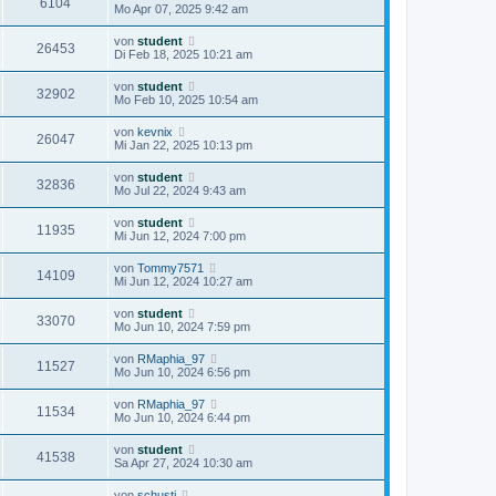
6104
Mo Apr 07, 2025 9:42 am
von
student
26453
Di Feb 18, 2025 10:21 am
von
student
32902
Mo Feb 10, 2025 10:54 am
von
kevnix
26047
Mi Jan 22, 2025 10:13 pm
von
student
32836
Mo Jul 22, 2024 9:43 am
von
student
11935
Mi Jun 12, 2024 7:00 pm
von
Tommy7571
14109
Mi Jun 12, 2024 10:27 am
von
student
33070
Mo Jun 10, 2024 7:59 pm
von
RMaphia_97
11527
Mo Jun 10, 2024 6:56 pm
von
RMaphia_97
11534
Mo Jun 10, 2024 6:44 pm
von
student
41538
Sa Apr 27, 2024 10:30 am
von
schusti