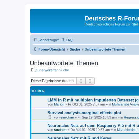
Deutsches R-For
Deutschsprachiges Forum zur Stat
Schnellzugriff
FAQ
Foren-Übersicht
Suche
Unbeantwortete Themen
Unbeantwortete Themen
Zur erweiterten Suche
Suche
Erweiterte Suche
THEMEN
LMM in R mit multiplen imputierten Datenset (
von
Marion
»
Fr Okt 31, 2025 7:37 am
» in
Multivariate Ana
Survival analysis-marginal effects plot
von
eimichae
»
Fr Sep 19, 2025 10:53 am
» in
Regressi
Neuronales Netz auf dem Raspberry Pi5 mit R 
von
student
»
Do Mai 01, 2025 10:57 am
» in
Maschinelles 
Neuronales Netz mit R und Keras