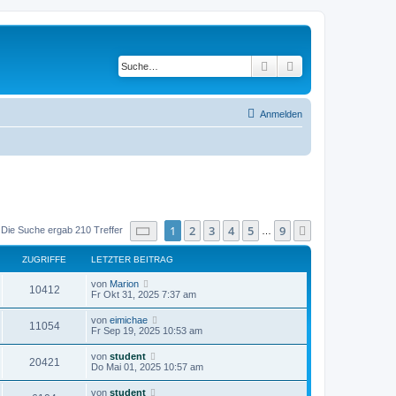
Suche
Erweiterte Suche
Anmelden
Seite
1
von
9
1
2
3
4
5
9
Nächste
Die Suche ergab 210 Treffer
…
ZUGRIFFE
LETZTER BEITRAG
von
Marion
10412
Fr Okt 31, 2025 7:37 am
von
eimichae
11054
Fr Sep 19, 2025 10:53 am
von
student
20421
Do Mai 01, 2025 10:57 am
von
student