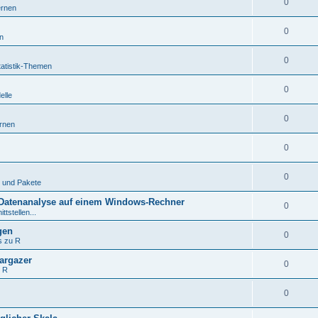
0
ernen
0
n
0
tatistik-Themen
0
elle
0
rnen
0
0
 und Pakete
d Datenanalyse auf einem Windows-Rechner
0
ttstellen...
gen
0
s zu R
targazer
0
t R
0