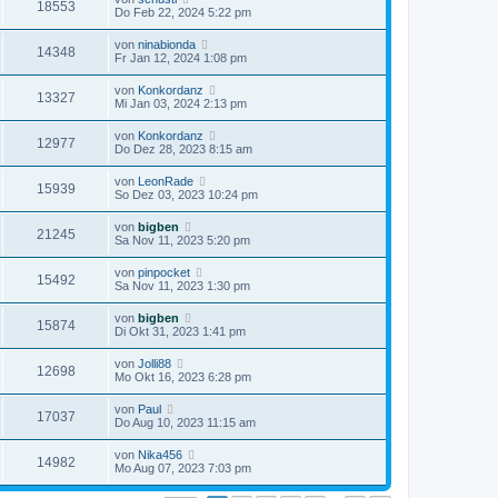
18553
Do Feb 22, 2024 5:22 pm
von
ninabionda
14348
Fr Jan 12, 2024 1:08 pm
von
Konkordanz
13327
Mi Jan 03, 2024 2:13 pm
von
Konkordanz
12977
Do Dez 28, 2023 8:15 am
von
LeonRade
15939
So Dez 03, 2023 10:24 pm
von
bigben
21245
Sa Nov 11, 2023 5:20 pm
von
pinpocket
15492
Sa Nov 11, 2023 1:30 pm
von
bigben
15874
Di Okt 31, 2023 1:41 pm
von
Jolli88
12698
Mo Okt 16, 2023 6:28 pm
von
Paul
17037
Do Aug 10, 2023 11:15 am
von
Nika456
14982
Mo Aug 07, 2023 7:03 pm