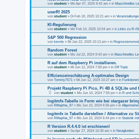
von
student
»
Mo Apr 07, 2025 9:42 am
» in
Maschinelles L
userR! 2025
von
student
»
Di Feb 18, 2025 10:21 am
» in
Veranstaltunge
KI-Regulierung
von
student
»
Mo Feb 10, 2025 10:54 am
» in
Links zu R-/S
S&P 500 Regression
von
kevnix
»
Mi Jan 22, 2025 10:13 pm
» in
Regressionsmod
Random Forest
von
student
»
Mo Jul 22, 2024 9:43 am
» in
Maschinelles Le
R auf dem Raspberry Pi installieren.
von
student
»
Mi Jun 12, 2024 7:00 pm
» in
Off Topic
Effizienzeinschätzung A-optimales Design
von
Tommy7571
»
Mi Jun 12, 2024 10:27 am
» in
Funktionen
Projekt Raspberry Pi Pico, Pi 4B & SQLite un
von
student
»
Mo Jun 10, 2024 7:59 pm
» in
R und Schni
logitmfx-Tabelle in Form wie bei stargazer brin
von
RMaphia_97
»
Mo Jun 10, 2024 6:56 pm
» in
Allgemeine
logitmfx in Tabelle darstellen / Alternative zu S
von
RMaphia_97
»
Mo Jun 10, 2024 6:44 pm
» in
Statistik mi
R Version R.4.4.0 ist erschienen!
von
student
»
Sa Apr 27, 2024 10:30 am
» in
Neuigkeiten