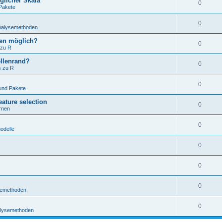
glicher Skala
0
Pakete
0
Analysemethoden
hten möglich?
0
 zu R
ellenrand?
0
s zu R
0
und Pakete
ature selection
0
rnen
0
odelle
0
0
0
ysemethoden
0
nalysemethoden