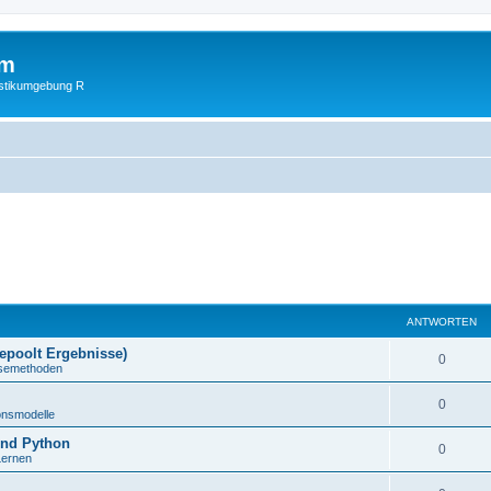
um
istikumgebung R
ANTWORTEN
gepoolt Ergebnisse)
0
lysemethoden
0
onsmodelle
und Python
0
Lernen