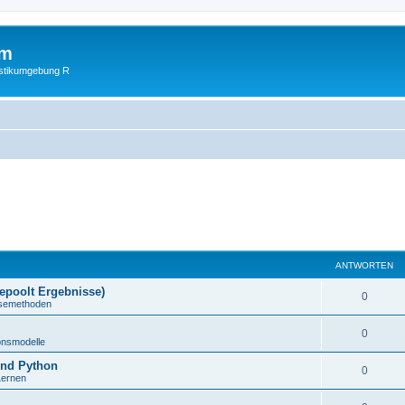
um
istikumgebung R
ANTWORTEN
gepoolt Ergebnisse)
0
lysemethoden
0
onsmodelle
und Python
0
Lernen