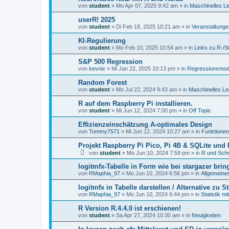
von
student
»
Mo Apr 07, 2025 9:42 am
» in
Maschinelles L
userR! 2025
von
student
»
Di Feb 18, 2025 10:21 am
» in
Veranstaltunge
KI-Regulierung
von
student
»
Mo Feb 10, 2025 10:54 am
» in
Links zu R-/S
S&P 500 Regression
von
kevnix
»
Mi Jan 22, 2025 10:13 pm
» in
Regressionsmod
Random Forest
von
student
»
Mo Jul 22, 2024 9:43 am
» in
Maschinelles Le
R auf dem Raspberry Pi installieren.
von
student
»
Mi Jun 12, 2024 7:00 pm
» in
Off Topic
Effizienzeinschätzung A-optimales Design
von
Tommy7571
»
Mi Jun 12, 2024 10:27 am
» in
Funktionen
Projekt Raspberry Pi Pico, Pi 4B & SQLite un
von
student
»
Mo Jun 10, 2024 7:59 pm
» in
R und Schni
logitmfx-Tabelle in Form wie bei stargazer brin
von
RMaphia_97
»
Mo Jun 10, 2024 6:56 pm
» in
Allgemeine
logitmfx in Tabelle darstellen / Alternative zu S
von
RMaphia_97
»
Mo Jun 10, 2024 6:44 pm
» in
Statistik mi
R Version R.4.4.0 ist erschienen!
von
student
»
Sa Apr 27, 2024 10:30 am
» in
Neuigkeiten