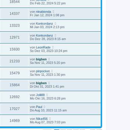
18544
Do Feb 22, 2024 5:22 pm
von
ninabionda
14337
Fr Jan 12, 2024 1:08 pm
von
Konkordanz
13323
Mi Jan 03, 2024 2:13 pm
von
Konkordanz
12971
Do Dez 28, 2023 8:15 am
von
LeonRade
15930
So Dez 03, 2023 10:24 pm
von
bigben
21233
Sa Nov 11, 2023 5:20 pm
von
pinpocket
15479
Sa Nov 11, 2023 1:30 pm
von
bigben
15864
Di Okt 31, 2023 1:41 pm
von
Jolli88
12692
Mo Okt 16, 2023 6:28 pm
von
Paul
17027
Do Aug 10, 2023 11:15 am
von
Nika456
14969
Mo Aug 07, 2023 7:03 pm