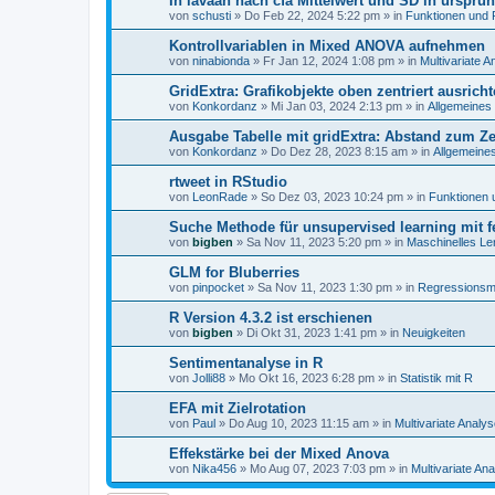
In lavaan nach cfa Mittelwert und SD in ursprün
von
schusti
»
Do Feb 22, 2024 5:22 pm
» in
Funktionen und 
Kontrollvariablen in Mixed ANOVA aufnehmen
von
ninabionda
»
Fr Jan 12, 2024 1:08 pm
» in
Multivariate 
GridExtra: Grafikobjekte oben zentriert ausric
von
Konkordanz
»
Mi Jan 03, 2024 2:13 pm
» in
Allgemeines
Ausgabe Tabelle mit gridExtra: Abstand zum Z
von
Konkordanz
»
Do Dez 28, 2023 8:15 am
» in
Allgemeine
rtweet in RStudio
von
LeonRade
»
So Dez 03, 2023 10:24 pm
» in
Funktionen 
Suche Methode für unsupervised learning mit fe
von
bigben
»
Sa Nov 11, 2023 5:20 pm
» in
Maschinelles Le
GLM for Bluberries
von
pinpocket
»
Sa Nov 11, 2023 1:30 pm
» in
Regressionsm
R Version 4.3.2 ist erschienen
von
bigben
»
Di Okt 31, 2023 1:41 pm
» in
Neuigkeiten
Sentimentanalyse in R
von
Jolli88
»
Mo Okt 16, 2023 6:28 pm
» in
Statistik mit R
EFA mit Zielrotation
von
Paul
»
Do Aug 10, 2023 11:15 am
» in
Multivariate Anal
Effekstärke bei der Mixed Anova
von
Nika456
»
Mo Aug 07, 2023 7:03 pm
» in
Multivariate A