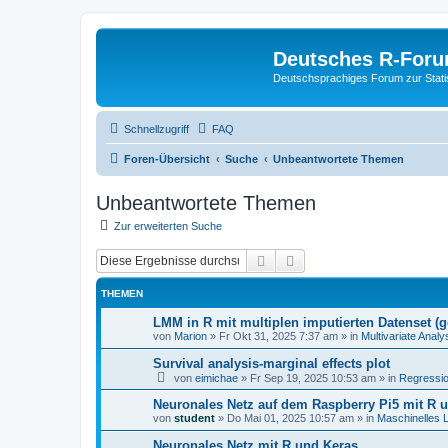
Deutsches R-For
Deutschsprachiges Forum zur Stat
Schnellzugriff
FAQ
Foren-Übersicht
Suche
Unbeantwortete Themen
Unbeantwortete Themen
Zur erweiterten Suche
Suche
Erweiterte Suche
THEMEN
LMM in R mit multiplen imputierten Datenset (
von
Marion
»
Fr Okt 31, 2025 7:37 am
» in
Multivariate Ana
Survival analysis-marginal effects plot
von
eimichae
»
Fr Sep 19, 2025 10:53 am
» in
Regressi
Neuronales Netz auf dem Raspberry Pi5 mit R 
von
student
»
Do Mai 01, 2025 10:57 am
» in
Maschinelles 
Neuronales Netz mit R und Keras