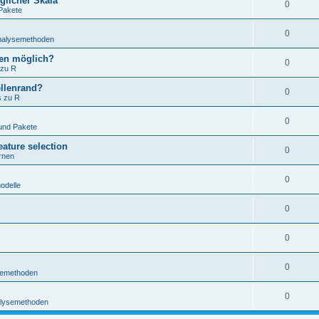
glicher Skala
0
Pakete
0
Analysemethoden
hten möglich?
0
 zu R
ellenrand?
0
s zu R
0
und Pakete
ature selection
0
rnen
0
odelle
0
0
0
ysemethoden
0
nalysemethoden