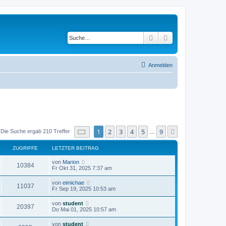
Suche
Erweiterte Suche
Anmelden
Seite
1
von
9
1
2
3
4
5
9
Nächste
Die Suche ergab 210 Treffer
…
ZUGRIFFE
LETZTER BEITRAG
von
Marion
10384
Fr Okt 31, 2025 7:37 am
von
eimichae
11037
Fr Sep 19, 2025 10:53 am
von
student
20397
Do Mai 01, 2025 10:57 am
von
student