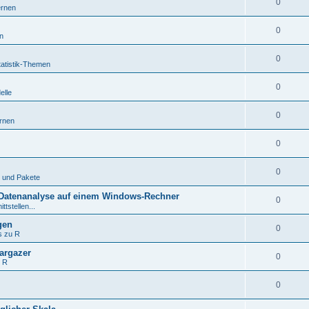
0
ernen
0
n
0
tatistik-Themen
0
elle
0
rnen
0
0
 und Pakete
d Datenanalyse auf einem Windows-Rechner
0
ttstellen...
gen
0
s zu R
targazer
0
t R
0