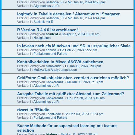
Letzter Beitrag von
RMaphia_97
«
Mo Jun 10, 2024 6:56 pm
Verfasst in
Allgemeines zu R
logitmfx in Tabelle darstellen / Alternative zu Stargazer
Letzter Beitrag von
RMaphia_97
«
Mo Jun 10, 2024 6:44 pm
Verfasst in
Statistik mit R
R Version R.4.4.0 ist erschienen!
Letzter Beitrag von
student
«
Sa Apr 27, 2024 10:30 am
Verfasst in
Neuigkeiten
In lavaan nach cfa Mittelwert und SD in ursprünglicher Skala
Letzter Beitrag von
schusti
«
Do Feb 22, 2024 5:22 pm
Verfasst in
Funktionen und Pakete
Kontrollvariablen in Mixed ANOVA aufnehmen
Letzter Beitrag von
ninabionda
«
Fr Jan 12, 2024 1:08 pm
Verfasst in
Multivariate Analysemethoden
GridExtra: Grafikobjekte oben zentriert ausrichten möglich?
Letzter Beitrag von
Konkordanz
«
Mi Jan 03, 2024 2:13 pm
Verfasst in
Allgemeines zu R
Ausgabe Tabelle mit gridExtra: Abstand zum Zellenrand?
Letzter Beitrag von
Konkordanz
«
Do Dez 28, 2023 8:15 am
Verfasst in
Allgemeines zu R
rtweet in RStudio
Letzter Beitrag von
LeonRade
«
So Dez 03, 2023 10:24 pm
Verfasst in
Funktionen und Pakete
Suche Methode für unsupervised learning mit feature
selection
Letzter Beitrag von
bigben
«
Sa Nov 11, 2023 5:20 pm