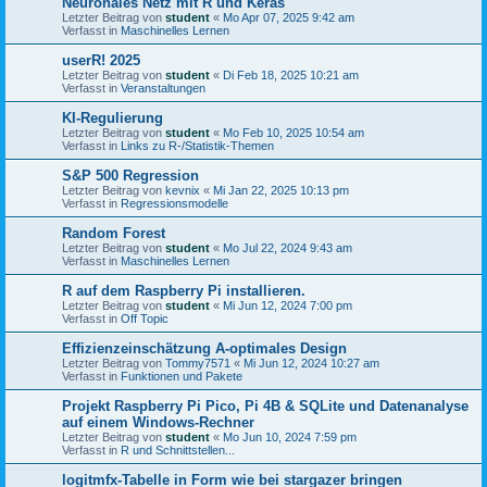
Neuronales Netz mit R und Keras
Letzter Beitrag von
student
«
Mo Apr 07, 2025 9:42 am
Verfasst in
Maschinelles Lernen
userR! 2025
Letzter Beitrag von
student
«
Di Feb 18, 2025 10:21 am
Verfasst in
Veranstaltungen
KI-Regulierung
Letzter Beitrag von
student
«
Mo Feb 10, 2025 10:54 am
Verfasst in
Links zu R-/Statistik-Themen
S&P 500 Regression
Letzter Beitrag von
kevnix
«
Mi Jan 22, 2025 10:13 pm
Verfasst in
Regressionsmodelle
Random Forest
Letzter Beitrag von
student
«
Mo Jul 22, 2024 9:43 am
Verfasst in
Maschinelles Lernen
R auf dem Raspberry Pi installieren.
Letzter Beitrag von
student
«
Mi Jun 12, 2024 7:00 pm
Verfasst in
Off Topic
Effizienzeinschätzung A-optimales Design
Letzter Beitrag von
Tommy7571
«
Mi Jun 12, 2024 10:27 am
Verfasst in
Funktionen und Pakete
Projekt Raspberry Pi Pico, Pi 4B & SQLite und Datenanalyse
auf einem Windows-Rechner
Letzter Beitrag von
student
«
Mo Jun 10, 2024 7:59 pm
Verfasst in
R und Schnittstellen...
logitmfx-Tabelle in Form wie bei stargazer bringen