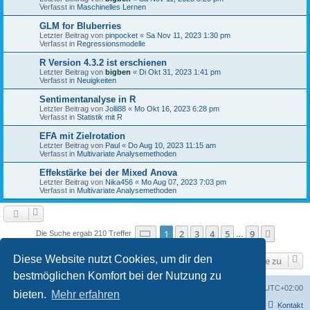
Verfasst in
Maschinelles Lernen
GLM for Bluberries
Letzter Beitrag von
pinpocket
«
Sa Nov 11, 2023 1:30 pm
Verfasst in
Regressionsmodelle
R Version 4.3.2 ist erschienen
Letzter Beitrag von
bigben
«
Di Okt 31, 2023 1:41 pm
Verfasst in
Neuigkeiten
Sentimentanalyse in R
Letzter Beitrag von
Jolli88
«
Mo Okt 16, 2023 6:28 pm
Verfasst in
Statistik mit R
EFA mit Zielrotation
Letzter Beitrag von
Paul
«
Do Aug 10, 2023 11:15 am
Verfasst in
Multivariate Analysemethoden
Effekstärke bei der Mixed Anova
Letzter Beitrag von
Nika456
«
Mo Aug 07, 2023 7:03 pm
Verfasst in
Multivariate Analysemethoden
Seite
1
von
9
1
2
3
4
5
9
Nächst
Die Suche ergab 210 Treffer
…
Diese Website nutzt Cookies, um dir den
Gehe zu
bestmöglichen Komfort bei der Nutzung zu
Foren-Übersicht
Alle Cookies löschen
Alle Zeiten sind
UTC+02:00
bieten.
Mehr erfahren
Kontakt