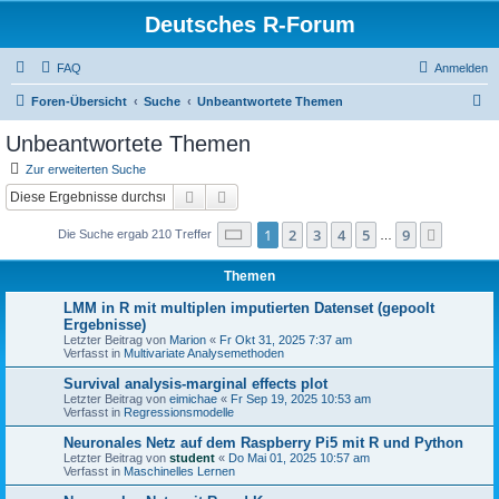
Deutsches R-Forum
FAQ
Anmelden
S
Foren-Übersicht
Suche
Unbeantwortete Themen
u
Unbeantwortete Themen
c
Zur erweiterten Suche
h
Suche
Erweiterte Suche
e
Seite
1
von
9
1
2
3
4
5
9
Nächst
Die Suche ergab 210 Treffer
…
Themen
LMM in R mit multiplen imputierten Datenset (gepoolt
Ergebnisse)
Letzter Beitrag von
Marion
«
Fr Okt 31, 2025 7:37 am
Verfasst in
Multivariate Analysemethoden
Survival analysis-marginal effects plot
Letzter Beitrag von
eimichae
«
Fr Sep 19, 2025 10:53 am
Verfasst in
Regressionsmodelle
Neuronales Netz auf dem Raspberry Pi5 mit R und Python
Letzter Beitrag von
student
«
Do Mai 01, 2025 10:57 am
Verfasst in
Maschinelles Lernen