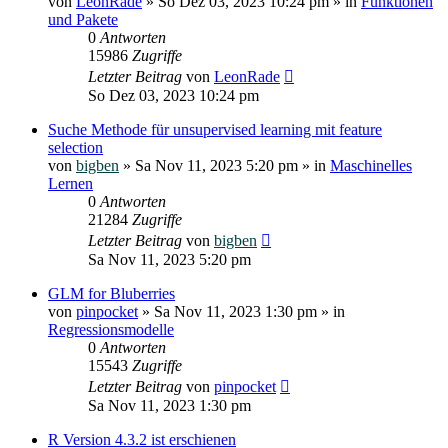
von
LeonRade
»
So Dez 03, 2023 10:24 pm
» in
Funktionen
und Pakete
0
Antworten
15986
Zugriffe
Letzter Beitrag
von
LeonRade
So Dez 03, 2023 10:24 pm
Suche Methode für unsupervised learning mit feature
selection
von
bigben
»
Sa Nov 11, 2023 5:20 pm
» in
Maschinelles
Lernen
0
Antworten
21284
Zugriffe
Letzter Beitrag
von
bigben
Sa Nov 11, 2023 5:20 pm
GLM for Bluberries
von
pinpocket
»
Sa Nov 11, 2023 1:30 pm
» in
Regressionsmodelle
0
Antworten
15543
Zugriffe
Letzter Beitrag
von
pinpocket
Sa Nov 11, 2023 1:30 pm
R Version 4.3.2 ist erschienen