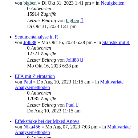
von
bigben
»
Di Okt 31, 2023 1:41 pm
» in
Neuigkeiten
0
Antworten
15914
Zugriffe
Letzter Beitrag
von
bigben
Di Okt 31, 2023 1:41 pm
Sentimentanalyse in R
von
Jolli88
»
Mo Okt 16, 2023 6:28 pm
» in
Statistik mit R
0
Antworten
12721
Zugriffe
Letzter Beitrag
von
Jolli88
Mo Okt 16, 2023 6:28 pm
EFA mit Zielrotation
von
Paul
»
Do Aug 10, 2023 11:15 am
» in
Multivariate
Analysemethoden
0
Antworten
17085
Zugriffe
Letzter Beitrag
von
Paul
Do Aug 10, 2023 11:15 am
Effekstärke bei der Mixed Anova
von
Nika456
»
Mo Aug 07, 2023 7:03 pm
» in
Multivariate
Analysemethoden
0
Antworten