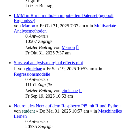
Zugriffe
Letzter Beitrag
LMM in R mit multiplen imputierten Datenset (gepoolt
Ergebnisse)
von
Marion
»
Fr Okt 31, 2025 7:37 am
» in
Multivariate
Analysemethoden
0
Antworten
10507
Zugriffe
Letzter Beitrag
von
Marion
Fr Okt 31, 2025 7:37 am
Survival analysis-marginal effects plot
von
eimichae
»
Fr Sep 19, 2025 10:53 am
» in
Regressionsmodelle
0
Antworten
11151
Zugriffe
Letzter Beitrag
von
eimichae
Fr Sep 19, 2025 10:53 am
Neuronales Netz auf dem Raspberry Pi5 mit R und Python
von
student
»
Do Mai 01, 2025 10:57 am
» in
Maschinelles
Lernen
0
Antworten
20535
Zugriffe