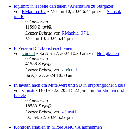
logitmfx in Tabelle darstellen / Alternative zu Stargazer
von
RMaphia_97
»
Mo Jun 10, 2024 6:44 pm
» in
Statistik
mit R
0
Antworten
11590
Zugriffe
Letzter Beitrag
von
RMaphia_97
Mo Jun 10, 2024 6:44 pm
R Version R.4.4.0 ist erschienen!
von
student
»
Sa Apr 27, 2024 10:30 am
» in
Neuigkeiten
0
Antworten
41586
Zugriffe
Letzter Beitrag
von
student
Sa Apr 27, 2024 10:30 am
In lavaan nach cfa Mittelwert und SD in ursprünglicher Skala
von
schusti
»
Do Feb 22, 2024 5:22 pm
» in
Funktionen und
Pakete
0
Antworten
18588
Zugriffe
Letzter Beitrag
von
schusti
Do Feb 22, 2024 5:22 pm
Kontrollvariablen in Mixed ANOVA aufnehmen