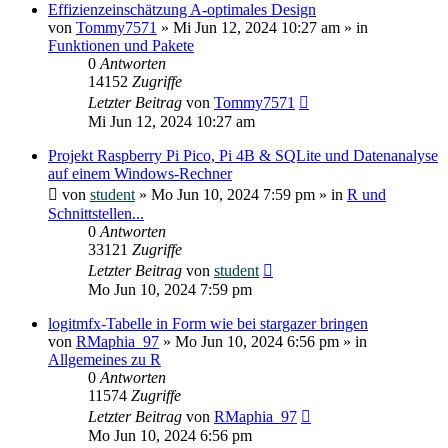
Effizienzeinschätzung A-optimales Design
von
Tommy7571
»
Mi Jun 12, 2024 10:27 am
» in
Funktionen und Pakete
0
Antworten
14152
Zugriffe
Letzter Beitrag
von
Tommy7571
Mi Jun 12, 2024 10:27 am
Projekt Raspberry Pi Pico, Pi 4B & SQLite und Datenanalyse
auf einem Windows-Rechner
von
student
»
Mo Jun 10, 2024 7:59 pm
» in
R und
Schnittstellen...
0
Antworten
33121
Zugriffe
Letzter Beitrag
von
student
Mo Jun 10, 2024 7:59 pm
logitmfx-Tabelle in Form wie bei stargazer bringen
von
RMaphia_97
»
Mo Jun 10, 2024 6:56 pm
» in
Allgemeines zu R
0
Antworten
11574
Zugriffe
Letzter Beitrag
von
RMaphia_97
Mo Jun 10, 2024 6:56 pm