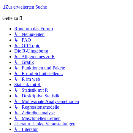
Zur erweiterten Suche
Gehe zu
Rund um das Forum
↳ Neuigkeiten
↳ FAQ
↳ Off Topic
Die R-Umgebung
↳ Allgemeines zu R
↳ Grafik
↳ Funktionen und Pakete
↳ R und Schnittstellen...
↳ R im web
Statistik mit R
↳ Statistik mit R
↳ Deskriptive Statistik
↳ Multivariate Analysemethoden
↳ Regressionsmodelle
↳ Zeitreihenanalyse
↳ Maschinelles Lernen
Literatur, Links, Veranstaltungen
↳ Literatur