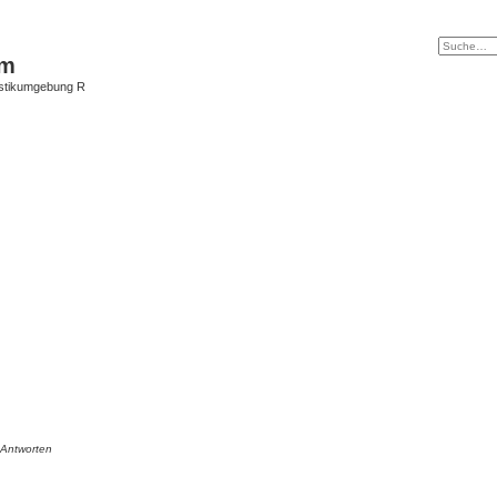
um
istikumgebung R
Antworten