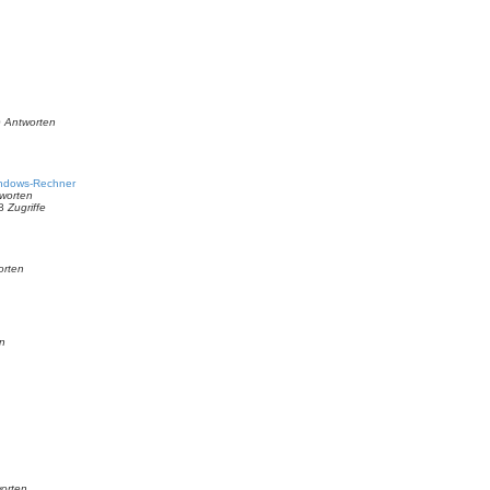
0
Antworten
indows-Rechner
worten
18
Zugriffe
orten
n
orten