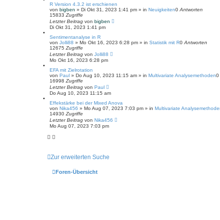
R Version 4.3.2 ist erschienen
von
bigben
»
Di Okt 31, 2023 1:41 pm
» in
Neuigkeiten
0
Antworten
15833
Zugriffe
Letzter Beitrag
von
bigben
Di Okt 31, 2023 1:41 pm
Sentimentanalyse in R
von
Jolli88
»
Mo Okt 16, 2023 6:28 pm
» in
Statistik mit R
0
Antworten
12675
Zugriffe
Letzter Beitrag
von
Jolli88
Mo Okt 16, 2023 6:28 pm
EFA mit Zielrotation
von
Paul
»
Do Aug 10, 2023 11:15 am
» in
Multivariate Analysemethoden
16998
Zugriffe
Letzter Beitrag
von
Paul
Do Aug 10, 2023 11:15 am
Effekstärke bei der Mixed Anova
von
Nika456
»
Mo Aug 07, 2023 7:03 pm
» in
Multivariate Analysemethod
14930
Zugriffe
Letzter Beitrag
von
Nika456
Mo Aug 07, 2023 7:03 pm
Zur erweiterten Suche
Foren-Übersicht