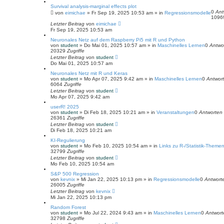
e
Survival analysis-marginal effects plot
0
Ant
von
eimichae
»
Fr Sep 19, 2025 10:53 am
» in
Regressionsmodelle
109
Letzter Beitrag
von
eimichae
Fr Sep 19, 2025 10:53 am
Neuronales Netz auf dem Raspberry Pi5 mit R und Python
von
student
»
Do Mai 01, 2025 10:57 am
» in
Maschinelles Lernen
0
Antwo
20329
Zugriffe
Letzter Beitrag
von
student
Do Mai 01, 2025 10:57 am
Neuronales Netz mit R und Keras
von
student
»
Mo Apr 07, 2025 9:42 am
» in
Maschinelles Lernen
0
Antwor
6064
Zugriffe
Letzter Beitrag
von
student
Mo Apr 07, 2025 9:42 am
userR! 2025
von
student
»
Di Feb 18, 2025 10:21 am
» in
Veranstaltungen
0
Antworten
26361
Zugriffe
Letzter Beitrag
von
student
Di Feb 18, 2025 10:21 am
KI-Regulierung
von
student
»
Mo Feb 10, 2025 10:54 am
» in
Links zu R-/Statistik-Theme
32799
Zugriffe
Letzter Beitrag
von
student
Mo Feb 10, 2025 10:54 am
S&P 500 Regression
von
kevnix
»
Mi Jan 22, 2025 10:13 pm
» in
Regressionsmodelle
0
Antwort
26005
Zugriffe
Letzter Beitrag
von
kevnix
Mi Jan 22, 2025 10:13 pm
Random Forest
von
student
»
Mo Jul 22, 2024 9:43 am
» in
Maschinelles Lernen
0
Antwort
32798
Zugriffe