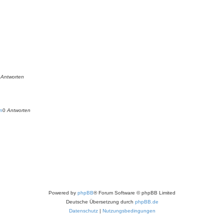
0
Antworten
en
0
Antworten
Powered by
phpBB
® Forum Software © phpBB Limited
Deutsche Übersetzung durch
phpBB.de
Datenschutz
|
Nutzungsbedingungen