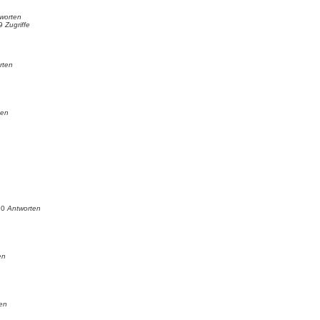
worten
69
Zugriffe
rten
ten
n
0
Antworten
en
en