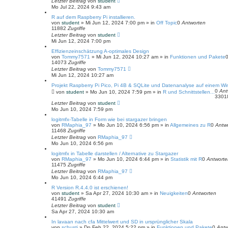
Letzter Beitrag
von
student
Mo Jul 22, 2024 9:43 am
R auf dem Raspberry Pi installieren.
von
student
»
Mi Jun 12, 2024 7:00 pm
» in
Off Topic
0
Antworten
11882
Zugriffe
Letzter Beitrag
von
student
Mi Jun 12, 2024 7:00 pm
Effizienzeinschätzung A-optimales Design
von
Tommy7571
»
Mi Jun 12, 2024 10:27 am
» in
Funktionen und Pakete
14073
Zugriffe
Letzter Beitrag
von
Tommy7571
Mi Jun 12, 2024 10:27 am
Projekt Raspberry Pi Pico, Pi 4B & SQLite und Datenanalyse auf einem W
0
Ant
von
student
»
Mo Jun 10, 2024 7:59 pm
» in
R und Schnittstellen...
330
Letzter Beitrag
von
student
Mo Jun 10, 2024 7:59 pm
logitmfx-Tabelle in Form wie bei stargazer bringen
von
RMaphia_97
»
Mo Jun 10, 2024 6:56 pm
» in
Allgemeines zu R
0
Antw
11468
Zugriffe
Letzter Beitrag
von
RMaphia_97
Mo Jun 10, 2024 6:56 pm
logitmfx in Tabelle darstellen / Alternative zu Stargazer
von
RMaphia_97
»
Mo Jun 10, 2024 6:44 pm
» in
Statistik mit R
0
Antworte
11475
Zugriffe
Letzter Beitrag
von
RMaphia_97
Mo Jun 10, 2024 6:44 pm
R Version R.4.4.0 ist erschienen!
von
student
»
Sa Apr 27, 2024 10:30 am
» in
Neuigkeiten
0
Antworten
41491
Zugriffe
Letzter Beitrag
von
student
Sa Apr 27, 2024 10:30 am
In lavaan nach cfa Mittelwert und SD in ursprünglicher Skala
von
schusti
»
Do Feb 22, 2024 5:22 pm
» in
Funktionen und Pakete
0
Antw