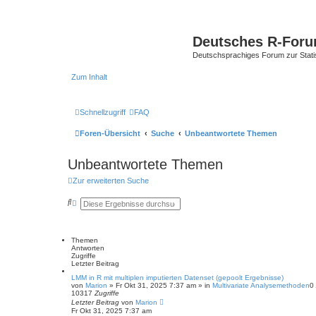
Deutsches R-For
Deutschsprachiges Forum zur Stat
Zum Inhalt
Schnellzugriff
FAQ
Foren-Übersicht
Suche
Unbeantwortete Themen
Unbeantwortete Themen
Zur erweiterten Suche
S
E
u
r
c
w
h
e
e
i
Themen
t
Antworten
e
Zugriffe
r
Letzter Beitrag
t
e
LMM in R mit multiplen imputierten Datenset (gepoolt Ergebnisse)
von
S
Marion
»
Fr Okt 31, 2025 7:37 am
» in
Multivariate Analysemethoden
0
10317
Zugriffe
u
Letzter Beitrag
c
von
Marion
Fr Okt 31, 2025 7:37 am
h