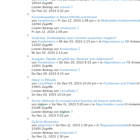
18514
Zugriffe
Letzter Beitrag
von
schusti
Do Feb 22, 2024 5:22 pm
Kontrollvariablen in Mixed ANOVA aufnehmen
von
ninabionda
»
Fr Jan 12, 2024 1:08 pm
» in
Multivariate Analysemetho
14294
Zugriffe
Letzter Beitrag
von
ninabionda
Fr Jan 12, 2024 1:08 pm
GridExtra: Grafikobjekte oben zentriert ausrichten möglich?
von
Konkordanz
»
Mi Jan 03, 2024 2:13 pm
» in
Allgemeines zu R
0
Antwor
13302
Zugriffe
Letzter Beitrag
von
Konkordanz
Mi Jan 03, 2024 2:13 pm
Ausgabe Tabelle mit gridExtra: Abstand zum Zellenrand?
von
Konkordanz
»
Do Dez 28, 2023 8:15 am
» in
Allgemeines zu R
0
Antwo
12951
Zugriffe
Letzter Beitrag
von
Konkordanz
Do Dez 28, 2023 8:15 am
rtweet in RStudio
von
LeonRade
»
So Dez 03, 2023 10:24 pm
» in
Funktionen und Pakete
15901
Zugriffe
Letzter Beitrag
von
LeonRade
So Dez 03, 2023 10:24 pm
Suche Methode für unsupervised learning mit feature selection
von
bigben
»
Sa Nov 11, 2023 5:20 pm
» in
Maschinelles Lernen
0
Antwort
21198
Zugriffe
Letzter Beitrag
von
bigben
Sa Nov 11, 2023 5:20 pm
GLM for Bluberries
von
pinpocket
»
Sa Nov 11, 2023 1:30 pm
» in
Regressionsmodelle
0
Antw
15450
Zugriffe
Letzter Beitrag
von
pinpocket
Sa Nov 11, 2023 1:30 pm