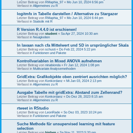
Letzter Beitrag von
RMaphia_97
«
Mo Jun 10, 2024 6:56 pm
Verfasst in
Allgemeines zu R
logitmfx in Tabelle darstellen / Alternative zu Stargazer
Letzter Beitrag von
RMaphia_97
«
Mo Jun 10, 2024 6:44 pm
Verfasst in
Statistik mit R
R Version R.4.4.0 ist erschienen!
Letzter Beitrag von
student
«
Sa Apr 27, 2024 10:30 am
Verfasst in
Neuigkeiten
In lavaan nach cfa Mittelwert und SD in ursprünglicher Skala
Letzter Beitrag von
schusti
«
Do Feb 22, 2024 5:22 pm
Verfasst in
Funktionen und Pakete
Kontrollvariablen in Mixed ANOVA aufnehmen
Letzter Beitrag von
ninabionda
«
Fr Jan 12, 2024 1:08 pm
Verfasst in
Multivariate Analysemethoden
GridExtra: Grafikobjekte oben zentriert ausrichten möglich?
Letzter Beitrag von
Konkordanz
«
Mi Jan 03, 2024 2:13 pm
Verfasst in
Allgemeines zu R
Ausgabe Tabelle mit gridExtra: Abstand zum Zellenrand?
Letzter Beitrag von
Konkordanz
«
Do Dez 28, 2023 8:15 am
Verfasst in
Allgemeines zu R
rtweet in RStudio
Letzter Beitrag von
LeonRade
«
So Dez 03, 2023 10:24 pm
Verfasst in
Funktionen und Pakete
Suche Methode für unsupervised learning mit feature
selection
Letzter Beitrag von
bigben
«
Sa Nov 11, 2023 5:20 pm