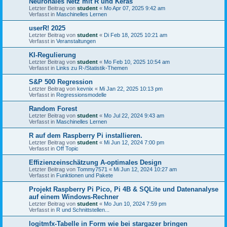
Neuronales Netz mit R und Keras
Letzter Beitrag von
student
«
Mo Apr 07, 2025 9:42 am
Verfasst in
Maschinelles Lernen
userR! 2025
Letzter Beitrag von
student
«
Di Feb 18, 2025 10:21 am
Verfasst in
Veranstaltungen
KI-Regulierung
Letzter Beitrag von
student
«
Mo Feb 10, 2025 10:54 am
Verfasst in
Links zu R-/Statistik-Themen
S&P 500 Regression
Letzter Beitrag von
kevnix
«
Mi Jan 22, 2025 10:13 pm
Verfasst in
Regressionsmodelle
Random Forest
Letzter Beitrag von
student
«
Mo Jul 22, 2024 9:43 am
Verfasst in
Maschinelles Lernen
R auf dem Raspberry Pi installieren.
Letzter Beitrag von
student
«
Mi Jun 12, 2024 7:00 pm
Verfasst in
Off Topic
Effizienzeinschätzung A-optimales Design
Letzter Beitrag von
Tommy7571
«
Mi Jun 12, 2024 10:27 am
Verfasst in
Funktionen und Pakete
Projekt Raspberry Pi Pico, Pi 4B & SQLite und Datenanalyse
auf einem Windows-Rechner
Letzter Beitrag von
student
«
Mo Jun 10, 2024 7:59 pm
Verfasst in
R und Schnittstellen...
logitmfx-Tabelle in Form wie bei stargazer bringen