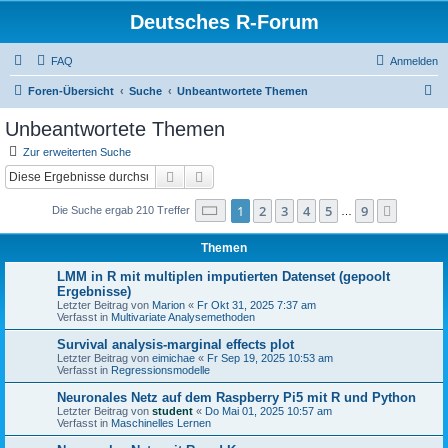
Deutsches R-Forum
FAQ
Anmelden
S
Foren-Übersicht
Suche
Unbeantwortete Themen
u
Unbeantwortete Themen
c
Zur erweiterten Suche
h
Suche
Erweiterte Suche
e
Seite
1
von
9
1
2
3
4
5
9
Nächst
Die Suche ergab 210 Treffer
…
Themen
LMM in R mit multiplen imputierten Datenset (gepoolt
Ergebnisse)
Letzter Beitrag von
Marion
«
Fr Okt 31, 2025 7:37 am
Verfasst in
Multivariate Analysemethoden
Survival analysis-marginal effects plot
Letzter Beitrag von
eimichae
«
Fr Sep 19, 2025 10:53 am
Verfasst in
Regressionsmodelle
Neuronales Netz auf dem Raspberry Pi5 mit R und Python
Letzter Beitrag von
student
«
Do Mai 01, 2025 10:57 am
Verfasst in
Maschinelles Lernen