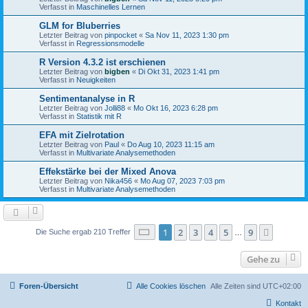
Verfasst in
Maschinelles Lernen
GLM for Bluberries
Letzter Beitrag von
pinpocket
«
Sa Nov 11, 2023 1:30 pm
Verfasst in
Regressionsmodelle
R Version 4.3.2 ist erschienen
Letzter Beitrag von
bigben
«
Di Okt 31, 2023 1:41 pm
Verfasst in
Neuigkeiten
Sentimentanalyse in R
Letzter Beitrag von
Jolli88
«
Mo Okt 16, 2023 6:28 pm
Verfasst in
Statistik mit R
EFA mit Zielrotation
Letzter Beitrag von
Paul
«
Do Aug 10, 2023 11:15 am
Verfasst in
Multivariate Analysemethoden
Effekstärke bei der Mixed Anova
Letzter Beitrag von
Nika456
«
Mo Aug 07, 2023 7:03 pm
Verfasst in
Multivariate Analysemethoden
Seite
1
von
9
1
2
3
4
5
9
Nächst
Die Suche ergab 210 Treffer
…
Gehe zu
Foren-Übersicht
Alle Cookies löschen
Alle Zeiten sind
UTC+02:00
Kontakt