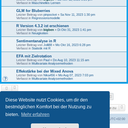
Verfasst in
Maschinelles Lernen
GLM for Bluberries
Letzter Beitrag von
pinpocket
«
Sa Nov 11, 2023 1:30 pm
Verfasst in
Regressionsmodelle
R Version 4.3.2 ist erschienen
Letzter Beitrag von
bigben
«
Di Okt 31, 2023 1:41 pm
Verfasst in
Neuigkeiten
Sentimentanalyse in R
Letzter Beitrag von
Jolli88
«
Mo Okt 16, 2023 6:28 pm
Verfasst in
Statistik mit R
EFA mit Zielrotation
Letzter Beitrag von
Paul
«
Do Aug 10, 2023 11:15 am
Verfasst in
Multivariate Analysemethoden
Effekstärke bei der Mixed Anova
Letzter Beitrag von
Nika456
«
Mo Aug 07, 2023 7:03 pm
Verfasst in
Multivariate Analysemethoden
Seite
1
von
9
1
2
3
4
5
9
Nächst
Die Suche ergab 210 Treffer
…
Diese Website nutzt Cookies, um dir den
bestmöglichen Komfort bei der Nutzung zu
Gehe zu
bieten.
Mehr erfahren
Foren-Übersicht
Alle Zeiten sind
UTC+02:00