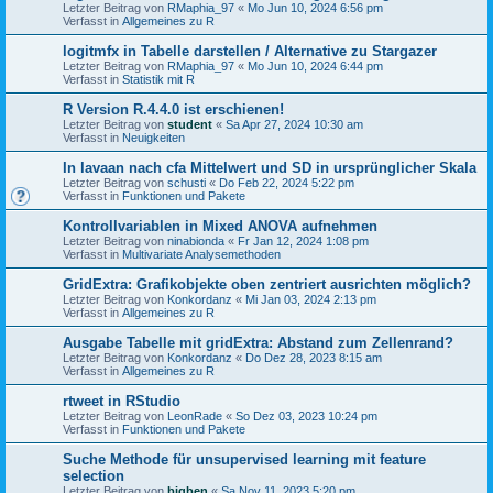
Letzter Beitrag von
RMaphia_97
«
Mo Jun 10, 2024 6:56 pm
Verfasst in
Allgemeines zu R
logitmfx in Tabelle darstellen / Alternative zu Stargazer
Letzter Beitrag von
RMaphia_97
«
Mo Jun 10, 2024 6:44 pm
Verfasst in
Statistik mit R
R Version R.4.4.0 ist erschienen!
Letzter Beitrag von
student
«
Sa Apr 27, 2024 10:30 am
Verfasst in
Neuigkeiten
In lavaan nach cfa Mittelwert und SD in ursprünglicher Skala
Letzter Beitrag von
schusti
«
Do Feb 22, 2024 5:22 pm
Verfasst in
Funktionen und Pakete
Kontrollvariablen in Mixed ANOVA aufnehmen
Letzter Beitrag von
ninabionda
«
Fr Jan 12, 2024 1:08 pm
Verfasst in
Multivariate Analysemethoden
GridExtra: Grafikobjekte oben zentriert ausrichten möglich?
Letzter Beitrag von
Konkordanz
«
Mi Jan 03, 2024 2:13 pm
Verfasst in
Allgemeines zu R
Ausgabe Tabelle mit gridExtra: Abstand zum Zellenrand?
Letzter Beitrag von
Konkordanz
«
Do Dez 28, 2023 8:15 am
Verfasst in
Allgemeines zu R
rtweet in RStudio
Letzter Beitrag von
LeonRade
«
So Dez 03, 2023 10:24 pm
Verfasst in
Funktionen und Pakete
Suche Methode für unsupervised learning mit feature
selection
Letzter Beitrag von
bigben
«
Sa Nov 11, 2023 5:20 pm