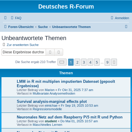
Deutsches R-Forum
FAQ
Anmelden
S
Foren-Übersicht
Suche
Unbeantwortete Themen
u
Unbeantwortete Themen
c
Zur erweiterten Suche
h
Suche
Erweiterte Suche
e
Seite
1
von
9
1
2
3
4
5
9
Nächst
Die Suche ergab 210 Treffer
…
Themen
LMM in R mit multiplen imputierten Datenset (gepoolt
Ergebnisse)
Letzter Beitrag von
Marion
«
Fr Okt 31, 2025 7:37 am
Verfasst in
Multivariate Analysemethoden
Survival analysis-marginal effects plot
Letzter Beitrag von
eimichae
«
Fr Sep 19, 2025 10:53 am
Verfasst in
Regressionsmodelle
Neuronales Netz auf dem Raspberry Pi5 mit R und Python
Letzter Beitrag von
student
«
Do Mai 01, 2025 10:57 am
Verfasst in
Maschinelles Lernen