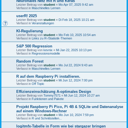
Neuronales Netz mit R und Keras
Letzter Beitrag von
student
«
Mo Apr 07, 2025 9:42 am
Verfasst in
Maschinelles Lernen
userR! 2025
Letzter Beitrag von
student
«
Di Feb 18, 2025 10:21 am
Verfasst in
Veranstaltungen
KI-Regulierung
Letzter Beitrag von
student
«
Mo Feb 10, 2025 10:54 am
Verfasst in
Links zu R-/Statistik-Themen
S&P 500 Regression
Letzter Beitrag von
kevnix
«
Mi Jan 22, 2025 10:13 pm
Verfasst in
Regressionsmodelle
Random Forest
Letzter Beitrag von
student
«
Mo Jul 22, 2024 9:43 am
Verfasst in
Maschinelles Lernen
R auf dem Raspberry Pi installieren.
Letzter Beitrag von
student
«
Mi Jun 12, 2024 7:00 pm
Verfasst in
Off Topic
Effizienzeinschätzung A-optimales Design
Letzter Beitrag von
Tommy7571
«
Mi Jun 12, 2024 10:27 am
Verfasst in
Funktionen und Pakete
Projekt Raspberry Pi Pico, Pi 4B & SQLite und Datenanalyse
auf einem Windows-Rechner
Letzter Beitrag von
student
«
Mo Jun 10, 2024 7:59 pm
Verfasst in
R und Schnittstellen...
logitmfx-Tabelle in Form wie bei stargazer bringen