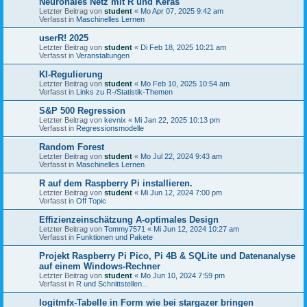
Neuronales Netz mit R und Keras
Letzter Beitrag von
student
«
Mo Apr 07, 2025 9:42 am
Verfasst in
Maschinelles Lernen
userR! 2025
Letzter Beitrag von
student
«
Di Feb 18, 2025 10:21 am
Verfasst in
Veranstaltungen
KI-Regulierung
Letzter Beitrag von
student
«
Mo Feb 10, 2025 10:54 am
Verfasst in
Links zu R-/Statistik-Themen
S&P 500 Regression
Letzter Beitrag von
kevnix
«
Mi Jan 22, 2025 10:13 pm
Verfasst in
Regressionsmodelle
Random Forest
Letzter Beitrag von
student
«
Mo Jul 22, 2024 9:43 am
Verfasst in
Maschinelles Lernen
R auf dem Raspberry Pi installieren.
Letzter Beitrag von
student
«
Mi Jun 12, 2024 7:00 pm
Verfasst in
Off Topic
Effizienzeinschätzung A-optimales Design
Letzter Beitrag von
Tommy7571
«
Mi Jun 12, 2024 10:27 am
Verfasst in
Funktionen und Pakete
Projekt Raspberry Pi Pico, Pi 4B & SQLite und Datenanalyse
auf einem Windows-Rechner
Letzter Beitrag von
student
«
Mo Jun 10, 2024 7:59 pm
Verfasst in
R und Schnittstellen...
logitmfx-Tabelle in Form wie bei stargazer bringen