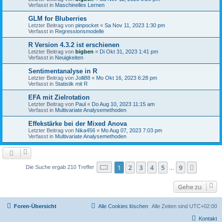
Verfasst in
Maschinelles Lernen
GLM for Bluberries
Letzter Beitrag von
pinpocket
«
Sa Nov 11, 2023 1:30 pm
Verfasst in
Regressionsmodelle
R Version 4.3.2 ist erschienen
Letzter Beitrag von
bigben
«
Di Okt 31, 2023 1:41 pm
Verfasst in
Neuigkeiten
Sentimentanalyse in R
Letzter Beitrag von
Jolli88
«
Mo Okt 16, 2023 6:28 pm
Verfasst in
Statistik mit R
EFA mit Zielrotation
Letzter Beitrag von
Paul
«
Do Aug 10, 2023 11:15 am
Verfasst in
Multivariate Analysemethoden
Effekstärke bei der Mixed Anova
Letzter Beitrag von
Nika456
«
Mo Aug 07, 2023 7:03 pm
Verfasst in
Multivariate Analysemethoden
Seite
1
von
9
1
2
3
4
5
9
Nächst
Die Suche ergab 210 Treffer
…
Gehe zu
Foren-Übersicht
Alle Cookies löschen
Alle Zeiten sind
UTC+02:00
Kontakt