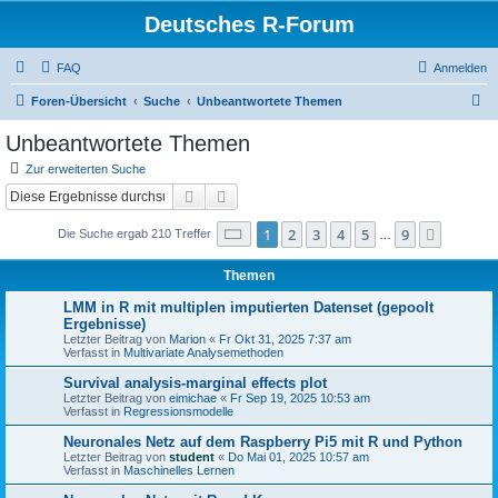
Deutsches R-Forum
FAQ
Anmelden
S
Foren-Übersicht
Suche
Unbeantwortete Themen
u
Unbeantwortete Themen
c
Zur erweiterten Suche
h
Suche
Erweiterte Suche
e
Seite
1
von
9
1
2
3
4
5
9
Nächst
Die Suche ergab 210 Treffer
…
Themen
LMM in R mit multiplen imputierten Datenset (gepoolt
Ergebnisse)
Letzter Beitrag von
Marion
«
Fr Okt 31, 2025 7:37 am
Verfasst in
Multivariate Analysemethoden
Survival analysis-marginal effects plot
Letzter Beitrag von
eimichae
«
Fr Sep 19, 2025 10:53 am
Verfasst in
Regressionsmodelle
Neuronales Netz auf dem Raspberry Pi5 mit R und Python
Letzter Beitrag von
student
«
Do Mai 01, 2025 10:57 am
Verfasst in
Maschinelles Lernen