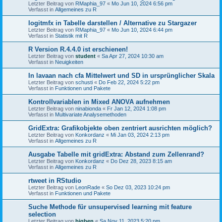
Letzter Beitrag von
RMaphia_97
«
Mo Jun 10, 2024 6:56 pm
Verfasst in
Allgemeines zu R
logitmfx in Tabelle darstellen / Alternative zu Stargazer
Letzter Beitrag von
RMaphia_97
«
Mo Jun 10, 2024 6:44 pm
Verfasst in
Statistik mit R
R Version R.4.4.0 ist erschienen!
Letzter Beitrag von
student
«
Sa Apr 27, 2024 10:30 am
Verfasst in
Neuigkeiten
In lavaan nach cfa Mittelwert und SD in ursprünglicher Skala
Letzter Beitrag von
schusti
«
Do Feb 22, 2024 5:22 pm
Verfasst in
Funktionen und Pakete
Kontrollvariablen in Mixed ANOVA aufnehmen
Letzter Beitrag von
ninabionda
«
Fr Jan 12, 2024 1:08 pm
Verfasst in
Multivariate Analysemethoden
GridExtra: Grafikobjekte oben zentriert ausrichten möglich?
Letzter Beitrag von
Konkordanz
«
Mi Jan 03, 2024 2:13 pm
Verfasst in
Allgemeines zu R
Ausgabe Tabelle mit gridExtra: Abstand zum Zellenrand?
Letzter Beitrag von
Konkordanz
«
Do Dez 28, 2023 8:15 am
Verfasst in
Allgemeines zu R
rtweet in RStudio
Letzter Beitrag von
LeonRade
«
So Dez 03, 2023 10:24 pm
Verfasst in
Funktionen und Pakete
Suche Methode für unsupervised learning mit feature
selection
Letzter Beitrag von
bigben
«
Sa Nov 11, 2023 5:20 pm