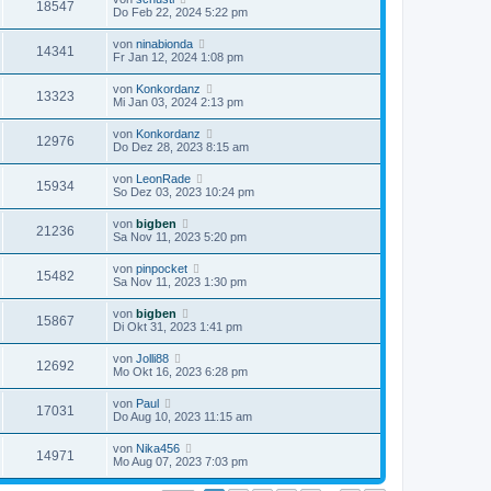
18547
Do Feb 22, 2024 5:22 pm
von
ninabionda
14341
Fr Jan 12, 2024 1:08 pm
von
Konkordanz
13323
Mi Jan 03, 2024 2:13 pm
von
Konkordanz
12976
Do Dez 28, 2023 8:15 am
von
LeonRade
15934
So Dez 03, 2023 10:24 pm
von
bigben
21236
Sa Nov 11, 2023 5:20 pm
von
pinpocket
15482
Sa Nov 11, 2023 1:30 pm
von
bigben
15867
Di Okt 31, 2023 1:41 pm
von
Jolli88
12692
Mo Okt 16, 2023 6:28 pm
von
Paul
17031
Do Aug 10, 2023 11:15 am
von
Nika456
14971
Mo Aug 07, 2023 7:03 pm