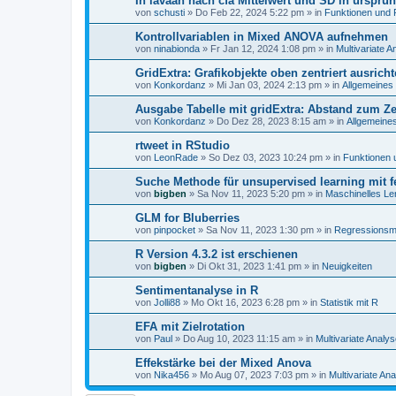
In lavaan nach cfa Mittelwert und SD in ursprün
von
schusti
»
Do Feb 22, 2024 5:22 pm
» in
Funktionen und 
Kontrollvariablen in Mixed ANOVA aufnehmen
von
ninabionda
»
Fr Jan 12, 2024 1:08 pm
» in
Multivariate 
GridExtra: Grafikobjekte oben zentriert ausric
von
Konkordanz
»
Mi Jan 03, 2024 2:13 pm
» in
Allgemeines
Ausgabe Tabelle mit gridExtra: Abstand zum Z
von
Konkordanz
»
Do Dez 28, 2023 8:15 am
» in
Allgemeine
rtweet in RStudio
von
LeonRade
»
So Dez 03, 2023 10:24 pm
» in
Funktionen 
Suche Methode für unsupervised learning mit fe
von
bigben
»
Sa Nov 11, 2023 5:20 pm
» in
Maschinelles Le
GLM for Bluberries
von
pinpocket
»
Sa Nov 11, 2023 1:30 pm
» in
Regressionsm
R Version 4.3.2 ist erschienen
von
bigben
»
Di Okt 31, 2023 1:41 pm
» in
Neuigkeiten
Sentimentanalyse in R
von
Jolli88
»
Mo Okt 16, 2023 6:28 pm
» in
Statistik mit R
EFA mit Zielrotation
von
Paul
»
Do Aug 10, 2023 11:15 am
» in
Multivariate Anal
Effekstärke bei der Mixed Anova
von
Nika456
»
Mo Aug 07, 2023 7:03 pm
» in
Multivariate A