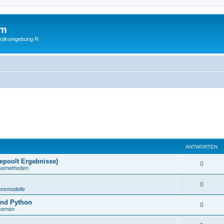
um
istikumgebung R
ANTWORTEN
gepoolt Ergebnisse)
0
lysemethoden
0
onsmodelle
und Python
0
Lernen