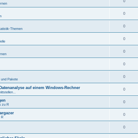
0
ernen
0
n
0
tatistik-Themen
0
elle
0
rnen
0
0
 und Pakete
d Datenanalyse auf einem Windows-Rechner
0
ttstellen...
gen
0
s zu R
targazer
0
t R
0