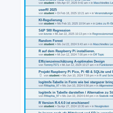
von
student
»
Mo Apr 07, 2025 9:42 am
» in
Maschinelles L
userR! 2025
von
student
»
Di Feb 18, 2025 10:21 am
» in
Veranstaltunge
KI-Regulierung
von
student
»
Mo Feb 10, 2025 10:54 am
» in
Links zu R-/S
S&P 500 Regression
von
kevnix
»
Mi Jan 22, 2025 10:13 pm
» in
Regressionsmod
Random Forest
von
student
»
Mo Jul 22, 2024 9:43 am
» in
Maschinelles Le
R auf dem Raspberry Pi installieren.
von
student
»
Mi Jun 12, 2024 7:00 pm
» in
Off Topic
Effizienzeinschätzung A-optimales Design
von
Tommy7571
»
Mi Jun 12, 2024 10:27 am
» in
Funktionen
Projekt Raspberry Pi Pico, Pi 4B & SQLite un
von
student
»
Mo Jun 10, 2024 7:59 pm
» in
R und Schni
logitmfx-Tabelle in Form wie bei stargazer brin
von
RMaphia_97
»
Mo Jun 10, 2024 6:56 pm
» in
Allgemeine
logitmfx in Tabelle darstellen / Alternative zu S
von
RMaphia_97
»
Mo Jun 10, 2024 6:44 pm
» in
Statistik mi
R Version R.4.4.0 ist erschienen!
von
student
»
Sa Apr 27, 2024 10:30 am
» in
Neuigkeiten