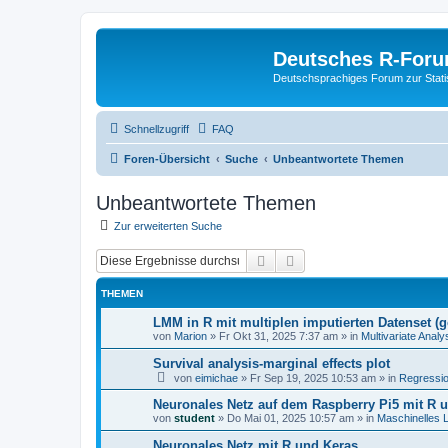
Deutsches R-For
Deutschsprachiges Forum zur Stat
Schnellzugriff
FAQ
Foren-Übersicht
Suche
Unbeantwortete Themen
Unbeantwortete Themen
Zur erweiterten Suche
Suche
Erweiterte Suche
THEMEN
LMM in R mit multiplen imputierten Datenset (
von
Marion
»
Fr Okt 31, 2025 7:37 am
» in
Multivariate Ana
Survival analysis-marginal effects plot
von
eimichae
»
Fr Sep 19, 2025 10:53 am
» in
Regressi
Neuronales Netz auf dem Raspberry Pi5 mit R 
von
student
»
Do Mai 01, 2025 10:57 am
» in
Maschinelles 
Neuronales Netz mit R und Keras