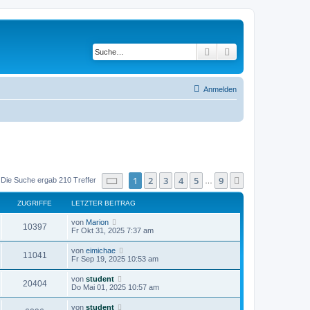
Suche
Erweiterte Suche
Anmelden
Seite
1
von
9
1
2
3
4
5
9
Nächste
Die Suche ergab 210 Treffer
…
ZUGRIFFE
LETZTER BEITRAG
von
Marion
10397
Fr Okt 31, 2025 7:37 am
von
eimichae
11041
Fr Sep 19, 2025 10:53 am
von
student
20404
Do Mai 01, 2025 10:57 am
von
student