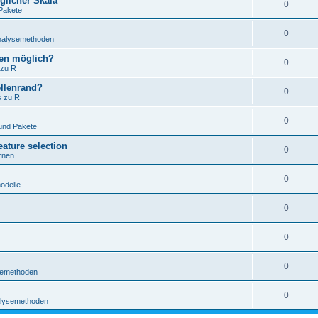
glicher Skala
0
Pakete
0
Analysemethoden
hten möglich?
0
 zu R
ellenrand?
0
s zu R
0
und Pakete
ature selection
0
rnen
0
odelle
0
0
0
ysemethoden
0
nalysemethoden