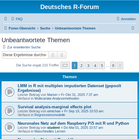
Deutsches R-Forum
FAQ
Anmelden
S
Foren-Übersicht
Suche
Unbeantwortete Themen
u
Unbeantwortete Themen
c
Zur erweiterten Suche
h
Suche
Erweiterte Suche
e
Seite
1
von
9
1
2
3
4
5
9
Nächst
Die Suche ergab 210 Treffer
…
Themen
LMM in R mit multiplen imputierten Datenset (gepoolt
Ergebnisse)
Letzter Beitrag von
Marion
«
Fr Okt 31, 2025 7:37 am
Verfasst in
Multivariate Analysemethoden
Survival analysis-marginal effects plot
Letzter Beitrag von
eimichae
«
Fr Sep 19, 2025 10:53 am
Verfasst in
Regressionsmodelle
Neuronales Netz auf dem Raspberry Pi5 mit R und Python
Letzter Beitrag von
student
«
Do Mai 01, 2025 10:57 am
Verfasst in
Maschinelles Lernen