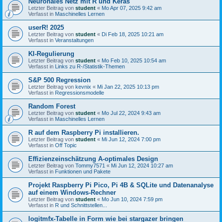
Neuronales Netz mit R und Keras
Letzter Beitrag von
student
«
Mo Apr 07, 2025 9:42 am
Verfasst in
Maschinelles Lernen
userR! 2025
Letzter Beitrag von
student
«
Di Feb 18, 2025 10:21 am
Verfasst in
Veranstaltungen
KI-Regulierung
Letzter Beitrag von
student
«
Mo Feb 10, 2025 10:54 am
Verfasst in
Links zu R-/Statistik-Themen
S&P 500 Regression
Letzter Beitrag von
kevnix
«
Mi Jan 22, 2025 10:13 pm
Verfasst in
Regressionsmodelle
Random Forest
Letzter Beitrag von
student
«
Mo Jul 22, 2024 9:43 am
Verfasst in
Maschinelles Lernen
R auf dem Raspberry Pi installieren.
Letzter Beitrag von
student
«
Mi Jun 12, 2024 7:00 pm
Verfasst in
Off Topic
Effizienzeinschätzung A-optimales Design
Letzter Beitrag von
Tommy7571
«
Mi Jun 12, 2024 10:27 am
Verfasst in
Funktionen und Pakete
Projekt Raspberry Pi Pico, Pi 4B & SQLite und Datenanalyse
auf einem Windows-Rechner
Letzter Beitrag von
student
«
Mo Jun 10, 2024 7:59 pm
Verfasst in
R und Schnittstellen...
logitmfx-Tabelle in Form wie bei stargazer bringen