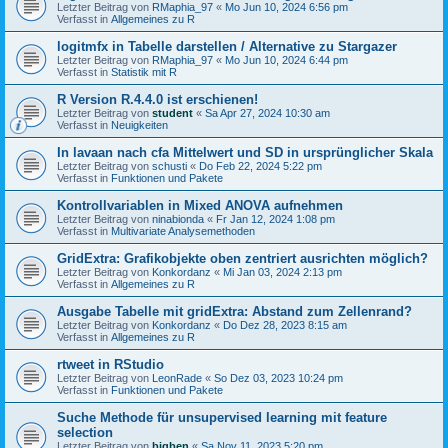
Letzter Beitrag von
RMaphia_97
«
Mo Jun 10, 2024 6:56 pm
Verfasst in
Allgemeines zu R
logitmfx in Tabelle darstellen / Alternative zu Stargazer
Letzter Beitrag von
RMaphia_97
«
Mo Jun 10, 2024 6:44 pm
Verfasst in
Statistik mit R
R Version R.4.4.0 ist erschienen!
Letzter Beitrag von
student
«
Sa Apr 27, 2024 10:30 am
Verfasst in
Neuigkeiten
In lavaan nach cfa Mittelwert und SD in ursprünglicher Skala
Letzter Beitrag von
schusti
«
Do Feb 22, 2024 5:22 pm
Verfasst in
Funktionen und Pakete
Kontrollvariablen in Mixed ANOVA aufnehmen
Letzter Beitrag von
ninabionda
«
Fr Jan 12, 2024 1:08 pm
Verfasst in
Multivariate Analysemethoden
GridExtra: Grafikobjekte oben zentriert ausrichten möglich?
Letzter Beitrag von
Konkordanz
«
Mi Jan 03, 2024 2:13 pm
Verfasst in
Allgemeines zu R
Ausgabe Tabelle mit gridExtra: Abstand zum Zellenrand?
Letzter Beitrag von
Konkordanz
«
Do Dez 28, 2023 8:15 am
Verfasst in
Allgemeines zu R
rtweet in RStudio
Letzter Beitrag von
LeonRade
«
So Dez 03, 2023 10:24 pm
Verfasst in
Funktionen und Pakete
Suche Methode für unsupervised learning mit feature
selection
Letzter Beitrag von
bigben
«
Sa Nov 11, 2023 5:20 pm