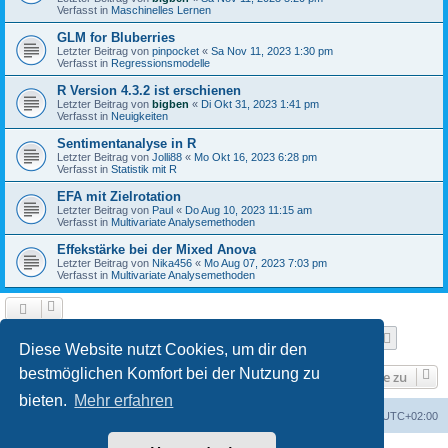
Verfasst in
Maschinelles Lernen
GLM for Bluberries
Letzter Beitrag von
pinpocket
«
Sa Nov 11, 2023 1:30 pm
Verfasst in
Regressionsmodelle
R Version 4.3.2 ist erschienen
Letzter Beitrag von
bigben
«
Di Okt 31, 2023 1:41 pm
Verfasst in
Neuigkeiten
Sentimentanalyse in R
Letzter Beitrag von
Jolli88
«
Mo Okt 16, 2023 6:28 pm
Verfasst in
Statistik mit R
EFA mit Zielrotation
Letzter Beitrag von
Paul
«
Do Aug 10, 2023 11:15 am
Verfasst in
Multivariate Analysemethoden
Effekstärke bei der Mixed Anova
Letzter Beitrag von
Nika456
«
Mo Aug 07, 2023 7:03 pm
Verfasst in
Multivariate Analysemethoden
Seite
1
von
9
1
2
3
4
5
9
Nächst
Die Suche ergab 210 Treffer
…
Diese Website nutzt Cookies, um dir den
bestmöglichen Komfort bei der Nutzung zu
Gehe zu
bieten.
Mehr erfahren
Foren-Übersicht
Alle Zeiten sind
UTC+02:00