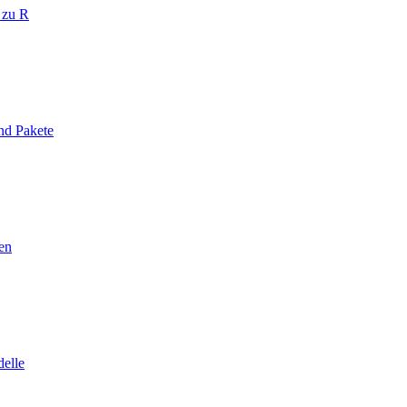
 zu R
nd Pakete
en
elle