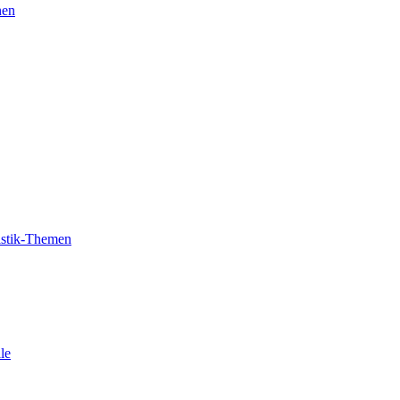
nen
tistik-Themen
le