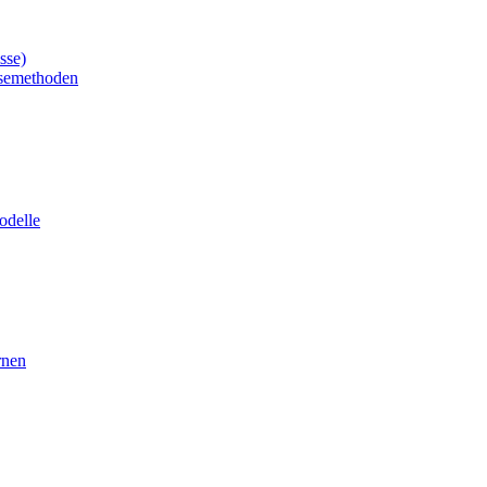
sse)
ysemethoden
odelle
rnen