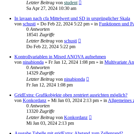
Letzter Beitrag
von
student
Sa Apr 27, 2024 10:30 am
In lavaan nach cfa Mittelwert und SD in ursprünglicher Skala
von
schusti
»
Do Feb 22, 2024 5:22 pm
» in
Funktionen und P
0
Antworten
18541
Zugriffe
Letzter Beitrag
von
schusti
Do Feb 22, 2024 5:22 pm
Kontrollvariablen in Mixed ANOVA aufnehmen
von
ninabionda
»
Fr Jan 12, 2024 1:08 pm
» in
Multivariate A
0
Antworten
14329
Zugriffe
Letzter Beitrag
von
ninabionda
Fr Jan 12, 2024 1:08 pm
GridExtra: Grafikobjekte oben zentriert ausrichten möglich?
von
Konkordanz
»
Mi Jan 03, 2024 2:13 pm
» in
Allgemeines 
0
Antworten
13320
Zugriffe
Letzter Beitrag
von
Konkordanz
Mi Jan 03, 2024 2:13 pm
Ausgabe Tabelle mit gridExtra: Abstand zum Zellenrand?