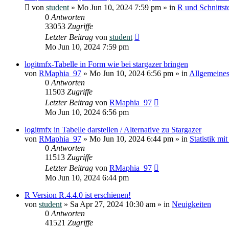
von
student
»
Mo Jun 10, 2024 7:59 pm
» in
R und Schnittste
0
Antworten
33053
Zugriffe
Letzter Beitrag
von
student
Mo Jun 10, 2024 7:59 pm
logitmfx-Tabelle in Form wie bei stargazer bringen
von
RMaphia_97
»
Mo Jun 10, 2024 6:56 pm
» in
Allgemeines
0
Antworten
11503
Zugriffe
Letzter Beitrag
von
RMaphia_97
Mo Jun 10, 2024 6:56 pm
logitmfx in Tabelle darstellen / Alternative zu Stargazer
von
RMaphia_97
»
Mo Jun 10, 2024 6:44 pm
» in
Statistik mi
0
Antworten
11513
Zugriffe
Letzter Beitrag
von
RMaphia_97
Mo Jun 10, 2024 6:44 pm
R Version R.4.4.0 ist erschienen!
von
student
»
Sa Apr 27, 2024 10:30 am
» in
Neuigkeiten
0
Antworten
41521
Zugriffe