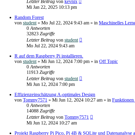
Letzter Beitrag
von
kevnix
Mi Jan 22, 2025 10:13 pm
Random Forest
von
student
»
Mo Jul 22, 2024 9:43 am
» in
Maschinelles Lern
0
Antworten
32823
Zugriffe
Letzter Beitrag
von
student
Mo Jul 22, 2024 9:43 am
R auf dem Raspberry Pi installieren.
von
student
»
Mi Jun 12, 2024 7:00 pm
» in
Off Topic
0
Antworten
11913
Zugriffe
Letzter Beitrag
von
student
Mi Jun 12, 2024 7:00 pm
Effizienzeinschätzung A-optimales Design
von
Tommy7571
»
Mi Jun 12, 2024 10:27 am
» in
Funktionen
0
Antworten
14088
Zugriffe
Letzter Beitrag
von
Tommy7571
Mi Jun 12, 2024 10:27 am
Projekt Raspberry Pi Pico, Pi 4B & SQLite und Datenanalyse