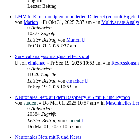
Zugriffe
Letzter Beitrag
LMM in R mit multiplen imputierten Datenset (gepoolt Ergebni
von
Marion
»
Fr Okt 31, 2025 7:37 am
» in
Multivariate Anal
0
Antworten
10377
Zugriffe
Letzter Beitrag
von
Marion
Fr Okt 31, 2025 7:37 am
Survival analysis-marginal effects plot
von
eimichae
»
Fr Sep 19, 2025 10:53 am
» in
Regressionsm
0
Antworten
11026
Zugriffe
Letzter Beitrag
von
eimichae
Fr Sep 19, 2025 10:53 am
Neuronales Netz auf dem Raspberry Pi5 mit R und Python
von
student
»
Do Mai 01, 2025 10:57 am
» in
Maschinelles Le
0
Antworten
20384
Zugriffe
Letzter Beitrag
von
student
Do Mai 01, 2025 10:57 am
Neuronales Netz mit R und Keras