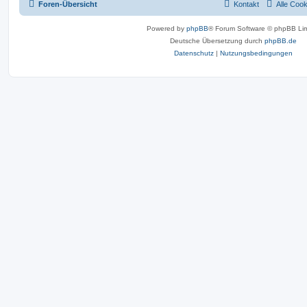
Foren-Übersicht
Kontakt
Alle Coo
Powered by
phpBB
® Forum Software © phpBB Lim
Deutsche Übersetzung durch
phpBB.de
Datenschutz
|
Nutzungsbedingungen