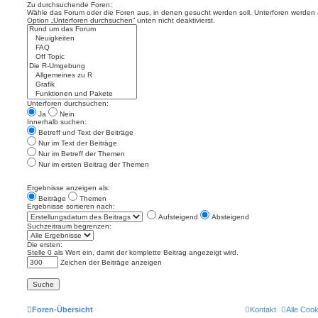
Zu durchsuchende Foren:
Wähle das Forum oder die Foren aus, in denen gesucht werden soll. Unterforen werden a
Option „Unterforen durchsuchen“ unten nicht deaktivierst.
Unterforen durchsuchen:
Ja
Nein
Innerhalb suchen:
Betreff und Text der Beiträge
Nur im Text der Beiträge
Nur im Betreff der Themen
Nur im ersten Beitrag der Themen
Ergebnisse anzeigen als:
Beiträge
Themen
Ergebnisse sortieren nach:
Aufsteigend
Absteigend
Suchzeitraum begrenzen:
Die ersten:
Stelle 0 als Wert ein, damit der komplette Beitrag angezeigt wird.
Zeichen der Beiträge anzeigen
Foren-Übersicht
Kontakt
Alle Coo