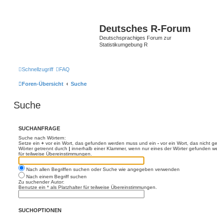
Deutsches R-Forum
Deutschsprachiges Forum zur
Statistikumgebung R
Schnellzugriff
FAQ
Foren-Übersicht
Suche
Suche
SUCHANFRAGE
Suche nach Wörtern:
Setze ein
+
vor ein Wort, das gefunden werden muss und ein
-
vor ein Wort, das nicht 
Wörter getrennt durch
|
innerhalb einer Klammer, wenn nur eines der Wörter gefunden we
für teilweise Übereinstimmungen.
Nach allen Begriffen suchen oder Suche wie angegeben verwenden
Nach einem Begriff suchen
Zu suchender Autor:
Benutze ein * als Platzhalter für teilweise Übereinstimmungen.
SUCHOPTIONEN