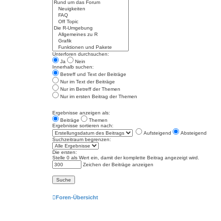
Unterforen durchsuchen:
Ja
Nein
Innerhalb suchen:
Betreff und Text der Beiträge
Nur im Text der Beiträge
Nur im Betreff der Themen
Nur im ersten Beitrag der Themen
Ergebnisse anzeigen als:
Beiträge
Themen
Ergebnisse sortieren nach:
Aufsteigend
Absteigend
Suchzeitraum begrenzen:
Die ersten:
Stelle 0 als Wert ein, damit der komplette Beitrag angezeigt wird.
Zeichen der Beiträge anzeigen
Foren-Übersicht