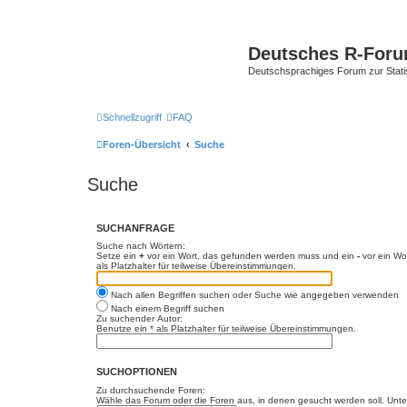
Deutsches R-For
Deutschsprachiges Forum zur Stat
Schnellzugriff
FAQ
Foren-Übersicht
Suche
Suche
SUCHANFRAGE
Suche nach Wörtern:
Setze ein
+
vor ein Wort, das gefunden werden muss und ein
-
vor ein Wo
als Platzhalter für teilweise Übereinstimmungen.
Nach allen Begriffen suchen oder Suche wie angegeben verwenden
Nach einem Begriff suchen
Zu suchender Autor:
Benutze ein * als Platzhalter für teilweise Übereinstimmungen.
SUCHOPTIONEN
Zu durchsuchende Foren:
Wähle das Forum oder die Foren aus, in denen gesucht werden soll. Unter