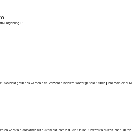
um
istikumgebung R
rt, das nicht gefunden werden darf. Verwende mehrere Wörter getrennt durch
|
innerhalb einer K
foren werden automatisch mit durchsucht, sofern du die Option „Unterforen durchsuchen“ unten ni