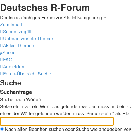
Deutsches R-Forum
Deutschsprachiges Forum zur Statistikumgebung R
Zum Inhalt
Schnellzugriff
Unbeantwortete Themen
Aktive Themen
Suche
FAQ
Anmelden
Foren-Übersicht
Suche
Suche
Suchanfrage
Suche nach Wörtern:
Setze ein
+
vor ein Wort, das gefunden werden muss und ein
-
v
eines der Wörter gefunden werden muss. Benutze ein * als Plat
Nach allen Begriffen suchen oder Suche wie angegeben ve