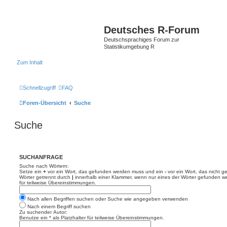
Deutsches R-Forum
Deutschsprachiges Forum zur
Statistikumgebung R
Zum Inhalt
Schnellzugriff
FAQ
Foren-Übersicht
Suche
Suche
SUCHANFRAGE
Suche nach Wörtern:
Setze ein
+
vor ein Wort, das gefunden werden muss und ein
-
vor ein Wort, das nicht 
Wörter getrennt durch
|
innerhalb einer Klammer, wenn nur eines der Wörter gefunden we
für teilweise Übereinstimmungen.
Nach allen Begriffen suchen oder Suche wie angegeben verwenden
Nach einem Begriff suchen
Zu suchender Autor:
Benutze ein * als Platzhalter für teilweise Übereinstimmungen.