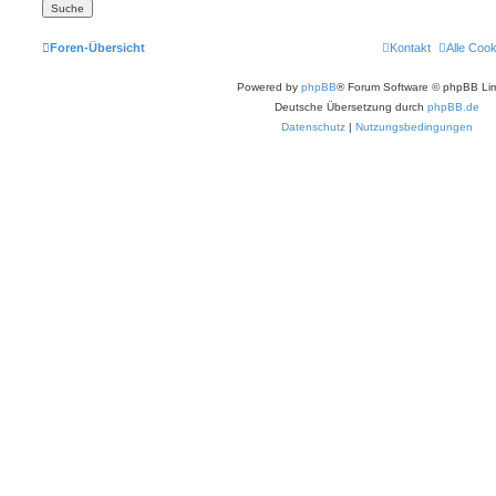
Foren-Übersicht
Kontakt
Alle Coo
Powered by
phpBB
® Forum Software © phpBB Lim
Deutsche Übersetzung durch
phpBB.de
Datenschutz
|
Nutzungsbedingungen