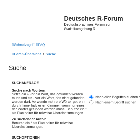
Deutsches R-Forum
Deutschsprachiges Forum zur
Statistikumgebung R
Schnellzugriff
FAQ
Foren-Übersicht
Suche
Suche
SUCHANFRAGE
Suche nach Wörtern:
Setze ein
+
vor ein Wort, das gefunden werden
Nach allen Begriffen suchen
muss und ein
-
vor ein Wort, das nicht gefunden
werden darf. Verwende mehrere Wörter getrennt
Nach einem Begriff suchen
durch
|
innerhalb einer Klammer, wenn nur eines
der Wörter gefunden werden muss. Benutze ein *
als Platzhalter für teilweise Übereinstimmungen.
Zu suchender Autor:
Benutze ein * als Platzhalter für teilweise
Übereinstimmungen.
SUCHOPTIONEN