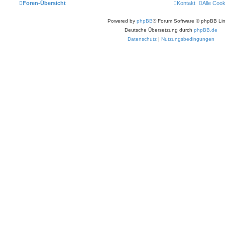
Foren-Übersicht
Kontakt
Alle Coo
Powered by
phpBB
® Forum Software © phpBB Lim
Deutsche Übersetzung durch
phpBB.de
Datenschutz
|
Nutzungsbedingungen