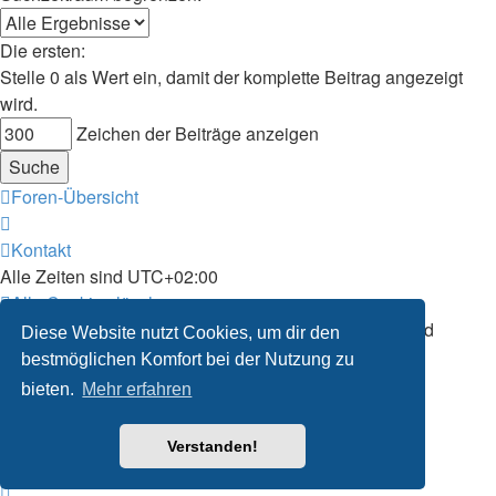
Die ersten:
Stelle 0 als Wert ein, damit der komplette Beitrag angezeigt
wird.
Zeichen der Beiträge anzeigen
Foren-Übersicht
Kontakt
Alle Zeiten sind
UTC+02:00
Alle Cookies löschen
Powered by
phpBB
® Forum Software © phpBB Limited
Diese Website nutzt Cookies, um dir den
Deutsche Übersetzung durch
phpBB.de
bestmöglichen Komfort bei der Nutzung zu
Datenschutz
|
Nutzungsbedingungen
bieten.
Mehr erfahren
Verstanden!