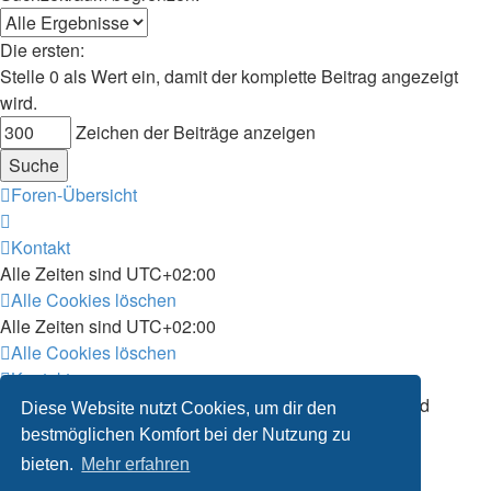
Die ersten:
Stelle 0 als Wert ein, damit der komplette Beitrag angezeigt
wird.
Zeichen der Beiträge anzeigen
Foren-Übersicht
Kontakt
Alle Zeiten sind
UTC+02:00
Alle Cookies löschen
Alle Zeiten sind
UTC+02:00
Alle Cookies löschen
Kontakt
Powered by
phpBB
® Forum Software © phpBB Limited
Diese Website nutzt Cookies, um dir den
Deutsche Übersetzung durch
phpBB.de
bestmöglichen Komfort bei der Nutzung zu
Datenschutz
|
Nutzungsbedingungen
bieten.
Mehr erfahren