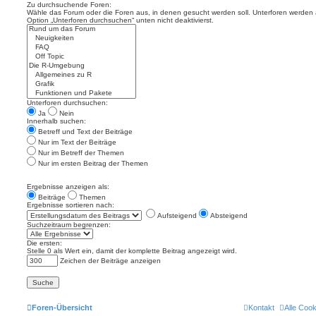
Zu durchsuchende Foren:
Wähle das Forum oder die Foren aus, in denen gesucht werden soll. Unterforen werden a
Option „Unterforen durchsuchen“ unten nicht deaktivierst.
Unterforen durchsuchen:
Ja
Nein
Innerhalb suchen:
Betreff und Text der Beiträge
Nur im Text der Beiträge
Nur im Betreff der Themen
Nur im ersten Beitrag der Themen
Ergebnisse anzeigen als:
Beiträge
Themen
Ergebnisse sortieren nach:
Aufsteigend
Absteigend
Suchzeitraum begrenzen:
Die ersten:
Stelle 0 als Wert ein, damit der komplette Beitrag angezeigt wird.
Zeichen der Beiträge anzeigen
Foren-Übersicht
Kontakt
Alle Coo