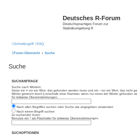
Deutsches R-Forum
Deutschsprachiges Forum zur
Statistikumgebung R
Schnellzugriff
FAQ
Foren-Übersicht
Suche
Suche
SUCHANFRAGE
Suche nach Wörtern:
Setze ein
+
vor ein Wort, das gefunden werden muss und ein
-
vor ein Wort, das nicht 
Wörter getrennt durch
|
innerhalb einer Klammer, wenn nur eines der Wörter gefunden we
für teilweise Übereinstimmungen.
Nach allen Begriffen suchen oder Suche wie angegeben verwenden
Nach einem Begriff suchen
Zu suchender Autor:
Benutze ein * als Platzhalter für teilweise Übereinstimmungen.
SUCHOPTIONEN