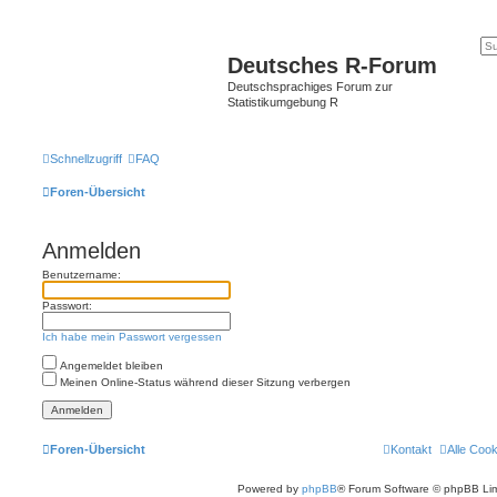
Deutsches R-Forum
Deutschsprachiges Forum zur
Statistikumgebung R
Schnellzugriff
FAQ
Foren-Übersicht
Anmelden
Benutzername:
Passwort:
Ich habe mein Passwort vergessen
Angemeldet bleiben
Meinen Online-Status während dieser Sitzung verbergen
Foren-Übersicht
Kontakt
Alle Coo
Powered by
phpBB
® Forum Software © phpBB Lim