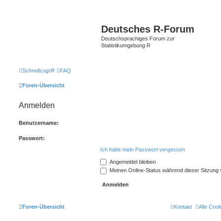
Deutsches R-Forum
Deutschsprachiges Forum zur
Statistikumgebung R
Schnellzugriff
FAQ
Foren-Übersicht
Anmelden
Benutzername:
Passwort:
Ich habe mein Passwort vergessen
Angemeldet bleiben
Meinen Online-Status während dieser Sitzung
Foren-Übersicht
Kontakt
Alle Coo