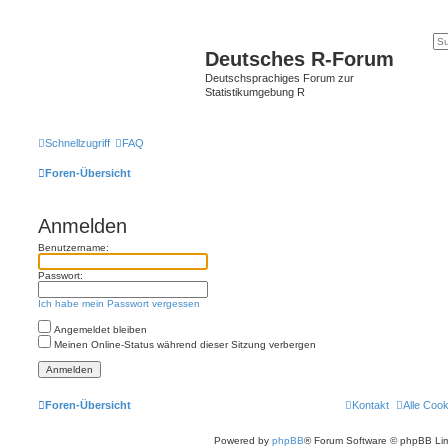
Deutsches R-Forum
Deutschsprachiges Forum zur
Statistikumgebung R
Schnellzugriff
FAQ
Foren-Übersicht
Anmelden
Benutzername:
Passwort:
Ich habe mein Passwort vergessen
Angemeldet bleiben
Meinen Online-Status während dieser Sitzung verbergen
Foren-Übersicht
Kontakt
Alle Coo
Powered by
phpBB
® Forum Software © phpBB Lim