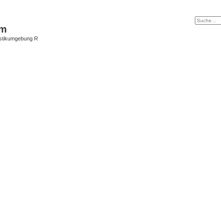
um
istikumgebung R