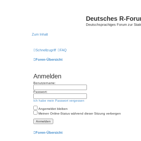
Deutsches R-For
Deutschsprachiges Forum zur Stat
Zum Inhalt
Schnellzugriff
FAQ
Foren-Übersicht
Anmelden
Benutzername:
Passwort:
Ich habe mein Passwort vergessen
Angemeldet bleiben
Meinen Online-Status während dieser Sitzung verbergen
Foren-Übersicht