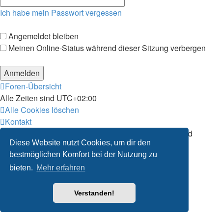
Ich habe mein Passwort vergessen
Angemeldet bleiben
Meinen Online-Status während dieser Sitzung verbergen
Foren-Übersicht
Alle Zeiten sind
UTC+02:00
Alle Cookies löschen
Kontakt
Powered by
phpBB
® Forum Software © phpBB Limited
Diese Website nutzt Cookies, um dir den
Deutsche Übersetzung durch
phpBB.de
bestmöglichen Komfort bei der Nutzung zu
Datenschutz
|
Nutzungsbedingungen
bieten.
Mehr erfahren
Verstanden!