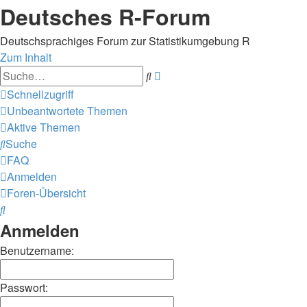
Deutsches R-Forum
Deutschsprachiges Forum zur Statistikumgebung R
Zum Inhalt
Erweiterte
Suche
Suche
Schnellzugriff
Unbeantwortete Themen
Aktive Themen
Suche
FAQ
Anmelden
Foren-Übersicht
Suche
Anmelden
Benutzername:
Passwort: