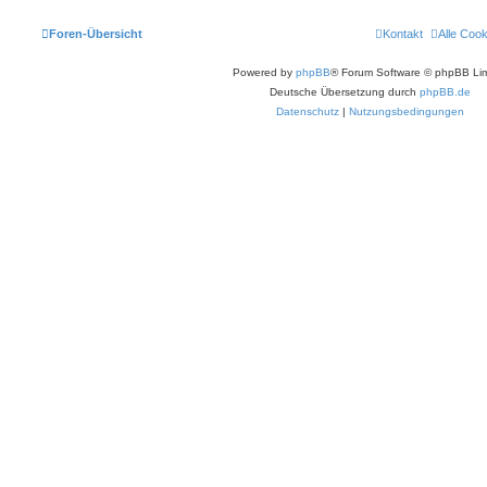
Foren-Übersicht
Kontakt
Alle Coo
Powered by
phpBB
® Forum Software © phpBB Lim
Deutsche Übersetzung durch
phpBB.de
Datenschutz
|
Nutzungsbedingungen