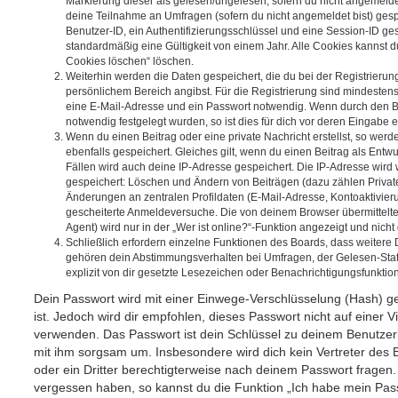
Markierung dieser als gelesen/ungelesen; sofern du nicht angemeldet
deine Teilnahme an Umfragen (sofern du nicht angemeldet bist) ges
Benutzer-ID, ein Authentifizierungsschlüssel und eine Session-ID g
standardmäßig eine Gültigkeit von einem Jahr. Alle Cookies kannst du
Cookies löschen“ löschen.
Weiterhin werden die Daten gespeichert, die du bei der Registrierun
persönlichem Bereich angibst. Für die Registrierung sind mindesten
eine E-Mail-Adresse und ein Passwort notwendig. Wenn durch den Be
notwendig festgelegt wurden, so ist dies für dich vor deren Eingabe er
Wenn du einen Beitrag oder eine private Nachricht erstellst, so wer
ebenfalls gespeichert. Gleiches gilt, wenn du einen Beitrag als Entw
Fällen wird auch deine IP-Adresse gespeichert. Die IP-Adresse wird 
gespeichert: Löschen und Ändern von Beiträgen (dazu zählen Privat
Änderungen an zentralen Profildaten (E-Mail-Adresse, Kontoaktivier
gescheiterte Anmeldeversuche. Die von deinem Browser übermittel
Agent) wird nur in der „Wer ist online?“-Funktion angezeigt und nicht
Schließlich erfordern einzelne Funktionen des Boards, dass weitere
gehören dein Abstimmungsverhalten bei Umfragen, der Gelesen-Stat
explizit von dir gesetzte Lesezeichen oder Benachrichtigungsfunktio
Dein Passwort wird mit einer Einwege-Verschlüsselung (Hash) ge
ist. Jedoch wird dir empfohlen, dieses Passwort nicht auf einer 
verwenden. Das Passwort ist dein Schlüssel zu deinem Benutzer
mit ihm sorgsam um. Insbesondere wird dich kein Vertreter des 
oder ein Dritter berechtigterweise nach deinem Passwort fragen.
vergessen haben, so kannst du die Funktion „Ich habe mein Pas