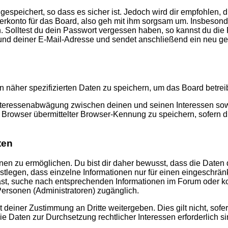
speichert, so dass es sicher ist. Jedoch wird dir empfohlen, d
konto für das Board, also geh mit ihm sorgsam um. Insbesonder
n. Solltest du dein Passwort vergessen haben, so kannst du di
d deiner E-Mail-Adresse und sendet anschließend ein neu gen
n näher spezifizierten Daten zu speichern, um das Board betre
Interessenabwägung zwischen deinen und seinen Interessen sowie
rowser übermittelter Browser-Kennung zu speichern, sofern di
ten
n zu ermöglichen. Du bist dir daher bewusst, dass die Daten dei
stlegen, dass einzelne Informationen nur für einen eingeschränkt
st, suche nach entsprechenden Informationen im Forum oder kon
 Personen (Administratoren) zugänglich.
 deiner Zustimmung an Dritte weitergeben. Dies gilt nicht, sof
die Daten zur Durchsetzung rechtlicher Interessen erforderlich si