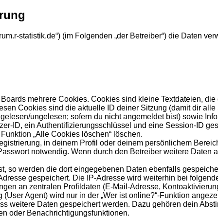
ärung
forum.r-statistik.de“) (im Folgenden „der Betreiber“) die Date
Boards mehrere Cookies. Cookies sind kleine Textdateien, die
esen Cookies sind die aktuelle ID deiner Sitzung (damit dir al
s gelesen/ungelesen; sofern du nicht angemeldet bist) sowie In
zer-ID, ein Authentifizierungsschlüssel und eine Session-ID ge
 Funktion „Alle Cookies löschen“ löschen.
egistrierung, in deinem Profil oder deinem persönlichem Bereich
sswort notwendig. Wenn durch den Betreiber weitere Daten als 
st, so werden die dort eingegebenen Daten ebenfalls gespeicher
-Adresse gespeichert. Die IP-Adresse wird weiterhin bei folge
gen an zentralen Profildaten (E-Mail-Adresse, Kontoaktivieru
ser Agent) wird nur in der „Wer ist online?“-Funktion angezei
dass weitere Daten gespeichert werden. Dazu gehören dein Abs
hen oder Benachrichtigungsfunktionen.