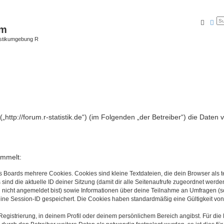
Suche
Erw
um
istikumgebung R
(„http://forum.r-statistik.de“) (im Folgenden „der Betreiber“) die Dat
ammelt:
s Boards mehrere Cookies. Cookies sind kleine Textdateien, die dein Browser als
 sind die aktuelle ID deiner Sitzung (damit dir alle Seitenaufrufe zugeordnet werd
u nicht angemeldet bist) sowie Informationen über deine Teilnahme an Umfragen (s
eine Session-ID gespeichert. Die Cookies haben standardmäßig eine Gültigkeit von 
Registrierung, in deinem Profil oder deinem persönlichem Bereich angibst. Für di