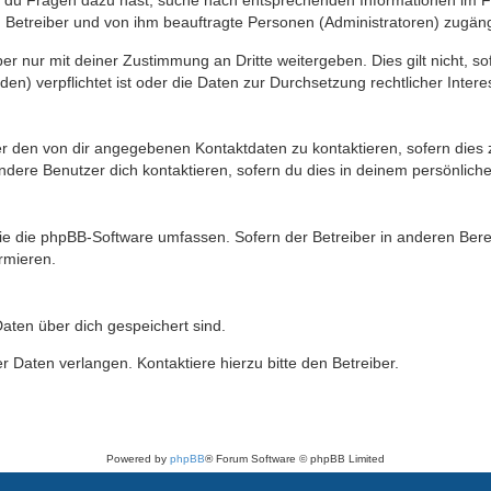
n du Fragen dazu hast, suche nach entsprechenden Informationen im Fo
n Betreiber und von ihm beauftragte Personen (Administratoren) zugäng
r nur mit deiner Zustimmung an Dritte weitergeben. Dies gilt nicht, s
n) verpflichtet ist oder die Daten zur Durchsetzung rechtlicher Interes
er den von dir angegebenen Kontaktdaten zu kontaktieren, sofern dies 
andere Benutzer dich kontaktieren, sofern du dies in deinem persönliche
, die die phpBB-Software umfassen. Sofern der Betreiber in anderen Be
ormieren.
 Daten über dich gespeichert sind.
 Daten verlangen. Kontaktiere hierzu bitte den Betreiber.
Powered by
phpBB
® Forum Software © phpBB Limited
Deutsche Übersetzung durch
phpBB.de