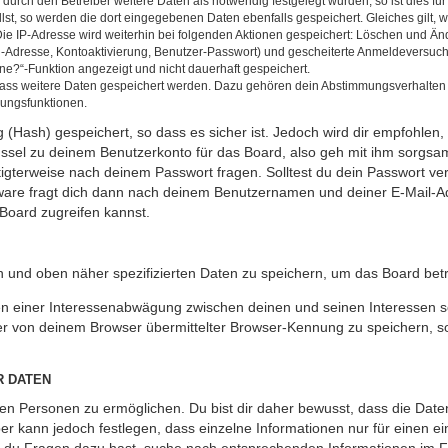
rch den Betreiber weitere Daten als notwendig festgelegt wurden, so ist dies für 
llst, so werden die dort eingegebenen Daten ebenfalls gespeichert. Gleiches gilt, 
Die IP-Adresse wird weiterhin bei folgenden Aktionen gespeichert: Löschen und Än
l-Adresse, Kontoaktivierung, Benutzer-Passwort) und gescheiterte Anmeldeversuch
ine?“-Funktion angezeigt und nicht dauerhaft gespeichert.
 dass weitere Daten gespeichert werden. Dazu gehören dein Abstimmungsverhalten
gungsfunktionen.
(Hash) gespeichert, so dass es sicher ist. Jedoch wird dir empfohlen, 
ssel zu deinem Benutzerkonto für das Board, also geh mit ihm sorgsam
htigterweise nach deinem Passwort fragen. Solltest du dein Passwort v
are fragt dich dann nach deinem Benutzernamen und deiner E-Mail-Ad
Board zugreifen kannst.
en und oben näher spezifizierten Daten zu speichern, um das Board bet
en einer Interessenabwägung zwischen deinen und seinen Interessen sow
r von deinem Browser übermittelter Browser-Kennung zu speichern, so
R DATEN
n Personen zu ermöglichen. Du bist dir daher bewusst, dass die Daten d
ber kann jedoch festlegen, dass einzelne Informationen nur für einen ei