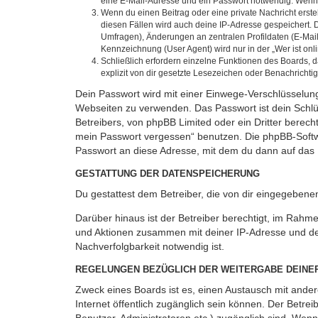
eine E-Mail-Adresse und ein Passwort notwendig. Wenn du
Wenn du einen Beitrag oder eine private Nachricht erste
diesen Fällen wird auch deine IP-Adresse gespeichert. 
Umfragen), Änderungen an zentralen Profildaten (E-Mai
Kennzeichnung (User Agent) wird nur in der „Wer ist onl
Schließlich erfordern einzelne Funktionen des Boards,
explizit von dir gesetzte Lesezeichen oder Benachrichti
Dein Passwort wird mit einer Einwege-Verschlüsselung 
Webseiten zu verwenden. Das Passwort ist dein Schlü
Betreibers, von phpBB Limited oder ein Dritter berec
mein Passwort vergessen“ benutzen. Die phpBB-Softw
Passwort an diese Adresse, mit dem du dann auf das 
GESTATTUNG DER DATENSPEICHERUNG
Du gestattest dem Betreiber, die von dir eingegeben
Darüber hinaus ist der Betreiber berechtigt, im Rahm
und Aktionen zusammen mit deiner IP-Adresse und de
Nachverfolgbarkeit notwendig ist.
REGELUNGEN BEZÜGLICH DER WEITERGABE DEINE
Zweck eines Boards ist es, einen Austausch mit andere
Internet öffentlich zugänglich sein können. Der Betrei