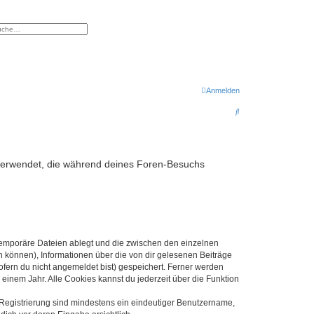
eiterte Suche
Anmelden
S
u
c
h
en verwendet, die während deines Foren-Besuchs
e
 temporäre Dateien ablegt und die zwischen den einzelnen
en können), Informationen über die von dir gelesenen Beiträge
ofern du nicht angemeldet bist) gespeichert. Ferner werden
einem Jahr. Alle Cookies kannst du jederzeit über die Funktion
e Registrierung sind mindestens ein eindeutiger Benutzername,