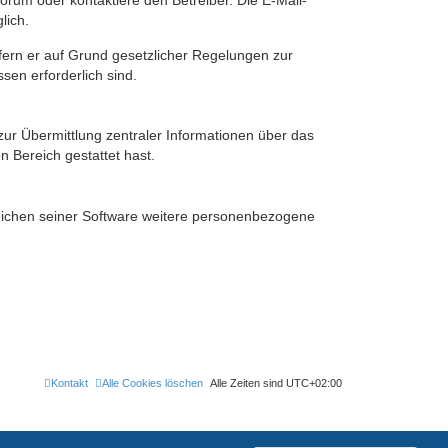
rum oder kontaktiere den Betreiber. Die E-Mail-
lich.
ofern er auf Grund gesetzlicher Regelungen zur
sen erforderlich sind.
zur Übermittlung zentraler Informationen über das
n Bereich gestattet hast.
reichen seiner Software weitere personenbezogene
Kontakt
Alle Cookies löschen
Alle Zeiten sind
UTC+02:00