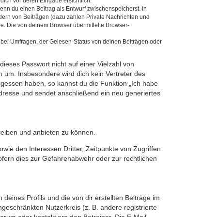
dich vor deren Eingabe ersichtlich.
wenn du einen Beitrag als Entwurf zwischenspeicherst. In
dern von Beiträgen (dazu zählen Private Nachrichten und
e. Die von deinem Browser übermittelte Browser-
 bei Umfragen, der Gelesen-Status von deinen Beiträgen oder
dieses Passwort nicht auf einer Vielzahl von
 um. Insbesondere wird dich kein Vertreter des
ergessen haben, so kannst du die Funktion „Ich habe
resse und sendet anschließend ein neu generiertes
reiben und anbieten zu können.
ie den Interessen Dritter, Zeitpunkte von Zugriffen
fern dies zur Gefahrenabwehr oder zur rechtlichen
eines Profils und die von dir erstellten Beiträge im
ngeschränkten Nutzerkreis (z. B. andere registrierte