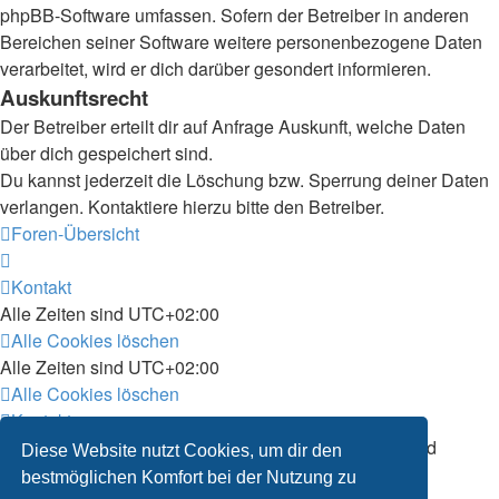
phpBB-Software umfassen. Sofern der Betreiber in anderen
Bereichen seiner Software weitere personenbezogene Daten
verarbeitet, wird er dich darüber gesondert informieren.
Auskunftsrecht
Der Betreiber erteilt dir auf Anfrage Auskunft, welche Daten
über dich gespeichert sind.
Du kannst jederzeit die Löschung bzw. Sperrung deiner Daten
verlangen. Kontaktiere hierzu bitte den Betreiber.
Foren-Übersicht
Kontakt
Alle Zeiten sind
UTC+02:00
Alle Cookies löschen
Alle Zeiten sind
UTC+02:00
Alle Cookies löschen
Kontakt
Powered by
phpBB
® Forum Software © phpBB Limited
Diese Website nutzt Cookies, um dir den
Deutsche Übersetzung durch
phpBB.de
bestmöglichen Komfort bei der Nutzung zu