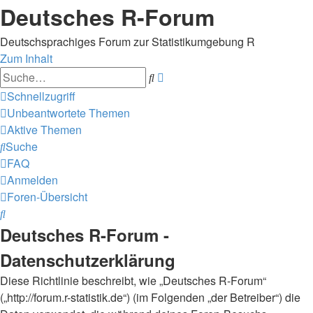
Deutsches R-Forum
Deutschsprachiges Forum zur Statistikumgebung R
Zum Inhalt
Erweiterte
Suche
Suche
Schnellzugriff
Unbeantwortete Themen
Aktive Themen
Suche
FAQ
Anmelden
Foren-Übersicht
Suche
Deutsches R-Forum -
Datenschutzerklärung
Diese Richtlinie beschreibt, wie „Deutsches R-Forum“
(„http://forum.r-statistik.de“) (im Folgenden „der Betreiber“) die