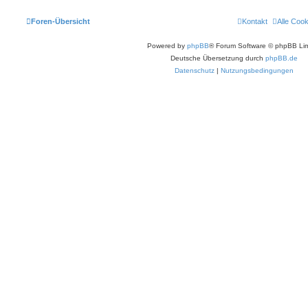
Foren-Übersicht
Kontakt
Alle Coo
Powered by
phpBB
® Forum Software © phpBB Lim
Deutsche Übersetzung durch
phpBB.de
Datenschutz
|
Nutzungsbedingungen