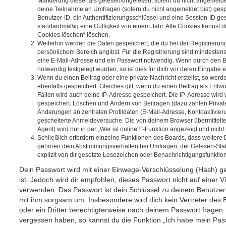
Markierung dieser als gelesen/ungelesen; sofern du nicht angemeldet
deine Teilnahme an Umfragen (sofern du nicht angemeldet bist) ges
Benutzer-ID, ein Authentifizierungsschlüssel und eine Session-ID g
standardmäßig eine Gültigkeit von einem Jahr. Alle Cookies kannst du
Cookies löschen“ löschen.
Weiterhin werden die Daten gespeichert, die du bei der Registrierun
persönlichem Bereich angibst. Für die Registrierung sind mindesten
eine E-Mail-Adresse und ein Passwort notwendig. Wenn durch den Be
notwendig festgelegt wurden, so ist dies für dich vor deren Eingabe er
Wenn du einen Beitrag oder eine private Nachricht erstellst, so wer
ebenfalls gespeichert. Gleiches gilt, wenn du einen Beitrag als Entw
Fällen wird auch deine IP-Adresse gespeichert. Die IP-Adresse wird 
gespeichert: Löschen und Ändern von Beiträgen (dazu zählen Privat
Änderungen an zentralen Profildaten (E-Mail-Adresse, Kontoaktivier
gescheiterte Anmeldeversuche. Die von deinem Browser übermittel
Agent) wird nur in der „Wer ist online?“-Funktion angezeigt und nicht
Schließlich erfordern einzelne Funktionen des Boards, dass weitere
gehören dein Abstimmungsverhalten bei Umfragen, der Gelesen-Stat
explizit von dir gesetzte Lesezeichen oder Benachrichtigungsfunktio
Dein Passwort wird mit einer Einwege-Verschlüsselung (Hash) ge
ist. Jedoch wird dir empfohlen, dieses Passwort nicht auf einer 
verwenden. Das Passwort ist dein Schlüssel zu deinem Benutzer
mit ihm sorgsam um. Insbesondere wird dich kein Vertreter des 
oder ein Dritter berechtigterweise nach deinem Passwort fragen.
vergessen haben, so kannst du die Funktion „Ich habe mein Pas