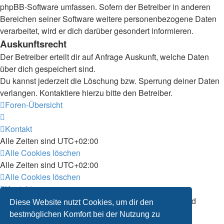
phpBB-Software umfassen. Sofern der Betreiber in anderen
Bereichen seiner Software weitere personenbezogene Daten
verarbeitet, wird er dich darüber gesondert informieren.
Auskunftsrecht
Der Betreiber erteilt dir auf Anfrage Auskunft, welche Daten
über dich gespeichert sind.
Du kannst jederzeit die Löschung bzw. Sperrung deiner Daten
verlangen. Kontaktiere hierzu bitte den Betreiber.
Foren-Übersicht
Kontakt
Alle Zeiten sind
UTC+02:00
Alle Cookies löschen
Alle Zeiten sind
UTC+02:00
Alle Cookies löschen
Kontakt
Powered by
phpBB
® Forum Software © phpBB Limited
Diese Website nutzt Cookies, um dir den
Deutsche Übersetzung durch
phpBB.de
bestmöglichen Komfort bei der Nutzung zu