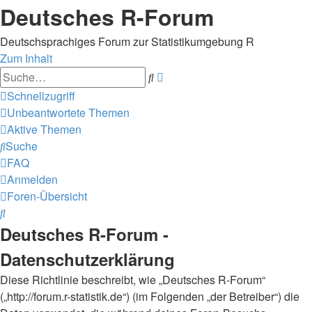
Deutsches R-Forum
Deutschsprachiges Forum zur Statistikumgebung R
Zum Inhalt
Erweiterte
Suche
Suche
Schnellzugriff
Unbeantwortete Themen
Aktive Themen
Suche
FAQ
Anmelden
Foren-Übersicht
Suche
Deutsches R-Forum -
Datenschutzerklärung
Diese Richtlinie beschreibt, wie „Deutsches R-Forum“
(„http://forum.r-statistik.de“) (im Folgenden „der Betreiber“) die