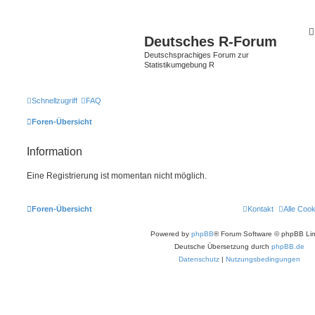
Deutsches R-Forum
Deutschsprachiges Forum zur
Statistikumgebung R
Schnellzugriff
FAQ
Foren-Übersicht
Information
Eine Registrierung ist momentan nicht möglich.
Foren-Übersicht
Kontakt
Alle Coo
Powered by
phpBB
® Forum Software © phpBB Lim
Deutsche Übersetzung durch
phpBB.de
Datenschutz
|
Nutzungsbedingungen