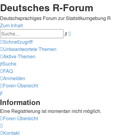
Deutsches R-Forum
Deutschsprachiges Forum zur Statistikumgebung R
Zum Inhalt
Erweiterte
Suche
Suche
Schnellzugriff
Unbeantwortete Themen
Aktive Themen
Suche
FAQ
Anmelden
Foren-Übersicht
Suche
Information
Eine Registrierung ist momentan nicht möglich.
Foren-Übersicht
Kontakt