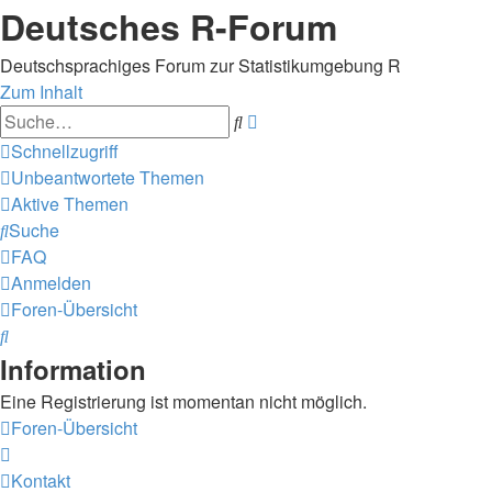
Deutsches R-Forum
Deutschsprachiges Forum zur Statistikumgebung R
Zum Inhalt
Erweiterte
Suche
Suche
Schnellzugriff
Unbeantwortete Themen
Aktive Themen
Suche
FAQ
Anmelden
Foren-Übersicht
Suche
Information
Eine Registrierung ist momentan nicht möglich.
Foren-Übersicht
Kontakt