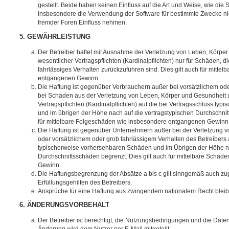
gestellt. Beide haben keinen Einfluss auf die Art und Weise, wie die
insbesondere die Verwendung der Software für bestimmte Zwecke nic
fremder Foren Einfluss nehmen.
5. GEWÄHRLEISTUNG
Der Betreiber haftet mit Ausnahme der Verletzung von Leben, Körpe
wesentlicher Vertragspflichten (Kardinalpflichten) nur für Schäden, di
fahrlässiges Verhalten zurückzuführen sind. Dies gilt auch für mitt
entgangenen Gewinn.
Die Haftung ist gegenüber Verbrauchern außer bei vorsätzlichem ode
bei Schäden aus der Verletzung von Leben, Körper und Gesundheit u
Vertragspflichten (Kardinalpflichten) auf die bei Vertragsschluss t
und im übrigen der Höhe nach auf die vertragstypischen Durchschnit
für mittelbare Folgeschäden wie insbesondere entgangenen Gewinn
Die Haftung ist gegenüber Unternehmern außer bei der Verletzung 
oder vorsätzlichem oder grob fahrlässigem Verhalten des Betreibers 
typischerweise vorhersehbaren Schäden und im Übrigen der Höhe na
Durchschnittsschäden begrenzt. Dies gilt auch für mittelbare Schä
Gewinn.
Die Haftungsbegrenzung der Absätze a bis c gilt sinngemäß auch zug
Erfüllungsgehilfen des Betreibers.
Ansprüche für eine Haftung aus zwingendem nationalem Recht bleib
6. ÄNDERUNGSVORBEHALT
Der Betreiber ist berechtigt, die Nutzungsbedingungen und die Date
Änderung wird dem Nutzer per E-Mail mitgeteilt.