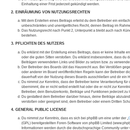
Einhaltung einer Frist jederzeit gekündigt werden.
2. EINRÄUMUNG VON NUTZUNGSRECHTEN
Mit dem Erstellen eines Beitrags erteilst du dem Betreiber ein einfach
unbeschränktes und unentgeltliches Recht, deinen Beitrag im Rahm
Das Nutzungsrecht nach Punkt 2, Unterpunkt a bleibt auch nach Kü
bestehen.
3. PFLICHTEN DES NUTZERS
Du erklärst mit der Erstellung eines Beitrags, dass er keine Inhalte e
oder die guten Sitten verstoßen. Du erklärst insbesondere, dass du da
Beiträgen verwendeten Links und Bilder zu setzen bzw. zu verwende
Der Betreiber des Boards übt das Hausrecht aus. Bei Verstößen g
oder anderer im Board veröffentlichten Regeln kann der Betreiber 
dauerhaft von der Nutzung dieses Boards ausschließen und dir ein H
Du nimmst zur Kenntnis, dass der Betreiber keine Verantwortung für d
übernimmt, die er nicht selbst erstellt hat oder die er nicht zur Ken
Betreiber, dein Benutzerkonto, Beiträge und Funktionen jederzeit zu 
Du gestattest dem Betreiber darüber hinaus, deine Beiträge abzuände
verstoßen oder geeignet sind, dem Betreiber oder einem Dritten Sc
4. GENERAL PUBLIC LICENSE
Du nimmst zur Kenntnis, dass es sich bei phpBB um eine unter der „
G
(GPL) bereitgestellten Foren-Software von phpBB Limited (www.php
Informationen werden durch die deutschsprachige Community unter