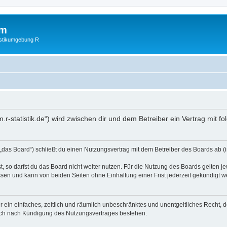
um
istikumgebung R
m.r-statistik.de“) wird zwischen dir und dem Betreiber ein Vertrag mit
das Board“) schließt du einen Nutzungsvertrag mit dem Betreiber des Boards ab (i
 so darfst du das Board nicht weiter nutzen. Für die Nutzung des Boards gelten jew
sen und kann von beiden Seiten ohne Einhaltung einer Frist jederzeit gekündigt w
ber ein einfaches, zeitlich und räumlich unbeschränktes und unentgeltliches Recht
auch nach Kündigung des Nutzungsvertrages bestehen.