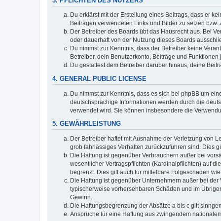
3. PFLICHTEN DES NUTZERS
Du erklärst mit der Erstellung eines Beitrags, dass er ke
Beiträgen verwendeten Links und Bilder zu setzen bzw.
Der Betreiber des Boards übt das Hausrecht aus. Bei V
oder dauerhaft von der Nutzung dieses Boards ausschlie
Du nimmst zur Kenntnis, dass der Betreiber keine Verantw
Betreiber, dein Benutzerkonto, Beiträge und Funktionen 
Du gestattest dem Betreiber darüber hinaus, deine Beit
4. GENERAL PUBLIC LICENSE
Du nimmst zur Kenntnis, dass es sich bei phpBB um eine
deutschsprachige Informationen werden durch die deuts
verwendet wird. Sie können insbesondere die Verwendun
5. GEWÄHRLEISTUNG
Der Betreiber haftet mit Ausnahme der Verletzung von Le
grob fahrlässiges Verhalten zurückzuführen sind. Dies 
Die Haftung ist gegenüber Verbrauchern außer bei vors
wesentlicher Vertragspflichten (Kardinalpflichten) auf
begrenzt. Dies gilt auch für mittelbare Folgeschäden 
Die Haftung ist gegenüber Unternehmern außer bei der V
typischerweise vorhersehbaren Schäden und im Übrigen 
Gewinn.
Die Haftungsbegrenzung der Absätze a bis c gilt sinnge
Ansprüche für eine Haftung aus zwingendem nationalem