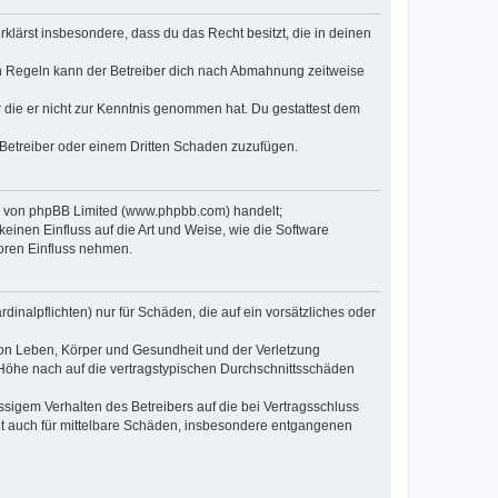
erklärst insbesondere, dass du das Recht besitzt, die in deinen
n Regeln kann der Betreiber dich nach Abmahnung zeitweise
er die er nicht zur Kenntnis genommen hat. Du gestattest dem
 Betreiber oder einem Dritten Schaden zuzufügen.
re von phpBB Limited (www.phpbb.com) handelt;
inen Einfluss auf die Art und Weise, wie die Software
oren Einfluss nehmen.
inalpflichten) nur für Schäden, die auf ein vorsätzliches oder
von Leben, Körper und Gesundheit und der Verletzung
r Höhe nach auf die vertragstypischen Durchschnittsschäden
sigem Verhalten des Betreibers auf die bei Vertragsschluss
lt auch für mittelbare Schäden, insbesondere entgangenen