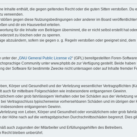
ine Inhalte enthält, die gegen geltendes Recht oder die guten Sitten verstoßen. Du 
 zu verwenden.
erstößen gegen diese Nutzungsbedingungen oder anderer im Board veröffentlichte
ßen und dir ein Hausverbot erteilen.
ortung für die Inhalte von Beiträgen übernimmt, die er nicht selbst erstellt hat od
jederzeit zu löschen oder zu sperren.
räge abzuändern, sofern sie gegen o. g. Regeln verstoßen oder geeignet sind, dem
 unter der „
GNU General Public License v2
“ (GPL) bereitgestellten Foren-Softwa
chsprachige Community unter www.phpbb.de zur Verfügung gestellt. Beide haben ke
g der Software für bestimmte Zwecke nicht untersagen oder auf Inhalte fremder F
ben, Körper und Gesundheit und der Verletzung wesentlicher Vertragspflichten (Kard
gilt auch für mittelbare Folgeschäden wie insbesondere entgangenen Gewinn.
ätzlichem oder grob fahrlässigem Verhalten oder bei Schäden aus der Verletzung 
 die bei Vertragsschluss typischerweise vorhersehbaren Schäden und im übrigen de
wie insbesondere entgangenen Gewinn.
erletzung von Leben, Körper und Gesundheit oder vorsätzlichem oder grob fahrläs
der Höhe nach auf die vertragstypischen Durchschnittsschäden begrenzt. Dies gi
mäß auch zugunsten der Mitarbeiter und Erfüllungsgehilfen des Betreibers.
 Recht bleiben unberührt.