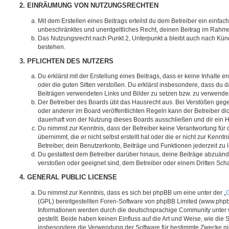
2. EINRÄUMUNG VON NUTZUNGSRECHTEN
Mit dem Erstellen eines Beitrags erteilst du dem Betreiber ein einfach
unbeschränktes und unentgeltliches Recht, deinen Beitrag im Rahm
Das Nutzungsrecht nach Punkt 2, Unterpunkt a bleibt auch nach Kü
bestehen.
3. PFLICHTEN DES NUTZERS
Du erklärst mit der Erstellung eines Beitrags, dass er keine Inhalte e
oder die guten Sitten verstoßen. Du erklärst insbesondere, dass du da
Beiträgen verwendeten Links und Bilder zu setzen bzw. zu verwende
Der Betreiber des Boards übt das Hausrecht aus. Bei Verstößen g
oder anderer im Board veröffentlichten Regeln kann der Betreiber 
dauerhaft von der Nutzung dieses Boards ausschließen und dir ein H
Du nimmst zur Kenntnis, dass der Betreiber keine Verantwortung für d
übernimmt, die er nicht selbst erstellt hat oder die er nicht zur Ken
Betreiber, dein Benutzerkonto, Beiträge und Funktionen jederzeit zu 
Du gestattest dem Betreiber darüber hinaus, deine Beiträge abzuände
verstoßen oder geeignet sind, dem Betreiber oder einem Dritten Sc
4. GENERAL PUBLIC LICENSE
Du nimmst zur Kenntnis, dass es sich bei phpBB um eine unter der „
G
(GPL) bereitgestellten Foren-Software von phpBB Limited (www.php
Informationen werden durch die deutschsprachige Community unter
gestellt. Beide haben keinen Einfluss auf die Art und Weise, wie die
insbesondere die Verwendung der Software für bestimmte Zwecke nic