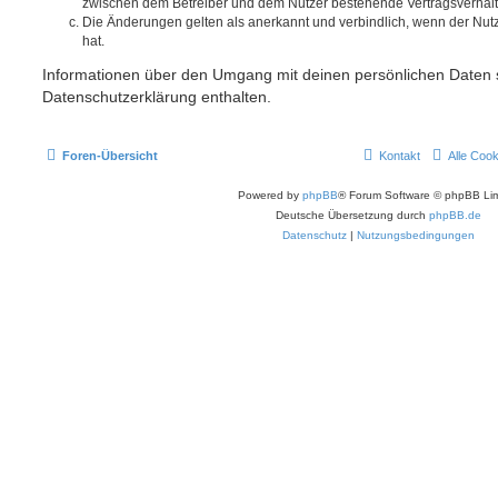
zwischen dem Betreiber und dem Nutzer bestehende Vertragsverhältni
Die Änderungen gelten als anerkannt und verbindlich, wenn der Nu
hat.
Informationen über den Umgang mit deinen persönlichen Daten s
Datenschutzerklärung enthalten.
Foren-Übersicht
Kontakt
Alle Coo
Powered by
phpBB
® Forum Software © phpBB Lim
Deutsche Übersetzung durch
phpBB.de
Datenschutz
|
Nutzungsbedingungen