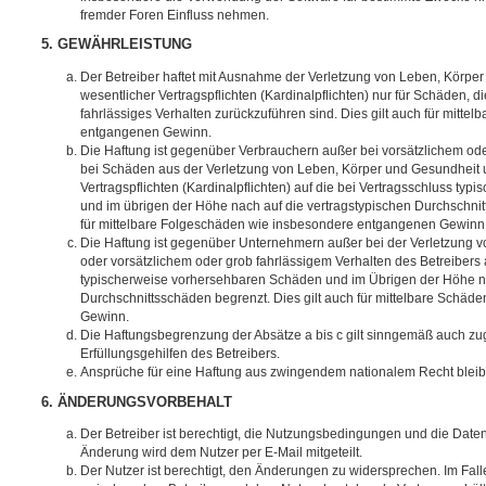
fremder Foren Einfluss nehmen.
5. GEWÄHRLEISTUNG
Der Betreiber haftet mit Ausnahme der Verletzung von Leben, Körpe
wesentlicher Vertragspflichten (Kardinalpflichten) nur für Schäden, di
fahrlässiges Verhalten zurückzuführen sind. Dies gilt auch für mitt
entgangenen Gewinn.
Die Haftung ist gegenüber Verbrauchern außer bei vorsätzlichem ode
bei Schäden aus der Verletzung von Leben, Körper und Gesundheit u
Vertragspflichten (Kardinalpflichten) auf die bei Vertragsschluss t
und im übrigen der Höhe nach auf die vertragstypischen Durchschnit
für mittelbare Folgeschäden wie insbesondere entgangenen Gewinn
Die Haftung ist gegenüber Unternehmern außer bei der Verletzung 
oder vorsätzlichem oder grob fahrlässigem Verhalten des Betreibers 
typischerweise vorhersehbaren Schäden und im Übrigen der Höhe na
Durchschnittsschäden begrenzt. Dies gilt auch für mittelbare Schä
Gewinn.
Die Haftungsbegrenzung der Absätze a bis c gilt sinngemäß auch zug
Erfüllungsgehilfen des Betreibers.
Ansprüche für eine Haftung aus zwingendem nationalem Recht bleib
6. ÄNDERUNGSVORBEHALT
Der Betreiber ist berechtigt, die Nutzungsbedingungen und die Date
Änderung wird dem Nutzer per E-Mail mitgeteilt.
Der Nutzer ist berechtigt, den Änderungen zu widersprechen. Im Fall