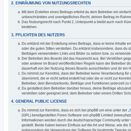
2. EINRÄUMUNG VON NUTZUNGSRECHTEN
Mit dem Erstellen eines Beitrags erteilst du dem Betreiber ein einfach
unbeschränktes und unentgeltliches Recht, deinen Beitrag im Rahm
Das Nutzungsrecht nach Punkt 2, Unterpunkt a bleibt auch nach Kü
bestehen.
3. PFLICHTEN DES NUTZERS
Du erklärst mit der Erstellung eines Beitrags, dass er keine Inhalte e
oder die guten Sitten verstoßen. Du erklärst insbesondere, dass du da
Beiträgen verwendeten Links und Bilder zu setzen bzw. zu verwende
Der Betreiber des Boards übt das Hausrecht aus. Bei Verstößen g
oder anderer im Board veröffentlichten Regeln kann der Betreiber 
dauerhaft von der Nutzung dieses Boards ausschließen und dir ein H
Du nimmst zur Kenntnis, dass der Betreiber keine Verantwortung für d
übernimmt, die er nicht selbst erstellt hat oder die er nicht zur Ken
Betreiber, dein Benutzerkonto, Beiträge und Funktionen jederzeit zu 
Du gestattest dem Betreiber darüber hinaus, deine Beiträge abzuände
verstoßen oder geeignet sind, dem Betreiber oder einem Dritten Sc
4. GENERAL PUBLIC LICENSE
Du nimmst zur Kenntnis, dass es sich bei phpBB um eine unter der „
G
(GPL) bereitgestellten Foren-Software von phpBB Limited (www.php
Informationen werden durch die deutschsprachige Community unter
gestellt. Beide haben keinen Einfluss auf die Art und Weise, wie die
insbesondere die Verwendung der Software für bestimmte Zwecke nic