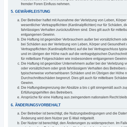
fremder Foren Einfluss nehmen.
5. GEWÄHRLEISTUNG
Der Betreiber haftet mit Ausnahme der Verletzung von Leben, Körpe
wesentlicher Vertragspflichten (Kardinalpflichten) nur für Schäden, di
fahrlässiges Verhalten zurückzuführen sind. Dies gilt auch für mitt
entgangenen Gewinn.
Die Haftung ist gegenüber Verbrauchern außer bei vorsätzlichem ode
bei Schäden aus der Verletzung von Leben, Körper und Gesundheit u
Vertragspflichten (Kardinalpflichten) auf die bei Vertragsschluss t
und im übrigen der Höhe nach auf die vertragstypischen Durchschnit
für mittelbare Folgeschäden wie insbesondere entgangenen Gewinn
Die Haftung ist gegenüber Unternehmern außer bei der Verletzung 
oder vorsätzlichem oder grob fahrlässigem Verhalten des Betreibers 
typischerweise vorhersehbaren Schäden und im Übrigen der Höhe na
Durchschnittsschäden begrenzt. Dies gilt auch für mittelbare Schä
Gewinn.
Die Haftungsbegrenzung der Absätze a bis c gilt sinngemäß auch zug
Erfüllungsgehilfen des Betreibers.
Ansprüche für eine Haftung aus zwingendem nationalem Recht bleib
6. ÄNDERUNGSVORBEHALT
Der Betreiber ist berechtigt, die Nutzungsbedingungen und die Date
Änderung wird dem Nutzer per E-Mail mitgeteilt.
Der Nutzer ist berechtigt, den Änderungen zu widersprechen. Im Fall