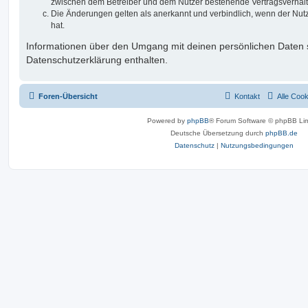
zwischen dem Betreiber und dem Nutzer bestehende Vertragsverhältni
Die Änderungen gelten als anerkannt und verbindlich, wenn der Nu
hat.
Informationen über den Umgang mit deinen persönlichen Daten s
Datenschutzerklärung enthalten.
Foren-Übersicht
Kontakt
Alle Coo
Powered by
phpBB
® Forum Software © phpBB Lim
Deutsche Übersetzung durch
phpBB.de
Datenschutz
|
Nutzungsbedingungen