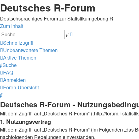
Deutsches R-Forum
Deutschsprachiges Forum zur Statistikumgebung R
Zum Inhalt
Erweiterte
Suche
Suche
Schnellzugriff
Unbeantwortete Themen
Aktive Themen
Suche
FAQ
Anmelden
Foren-Übersicht
Suche
Deutsches R-Forum - Nutzungsbeding
Mit dem Zugriff auf „Deutsches R-Forum“ („http://forum.r-statis
1. Nutzungsvertrag
Mit dem Zugriff auf „Deutsches R-Forum“ (im Folgenden „das Bo
nachfolgenden Regelungen einverstanden.