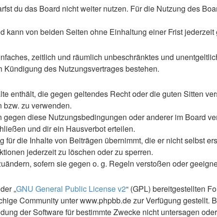
st du das Board nicht weiter nutzen. Für die Nutzung des Boards
 kann von beiden Seiten ohne Einhaltung einer Frist jederzeit
 einfaches, zeitlich und räumlich unbeschränktes und unentgelt
ch Kündigung des Nutzungsvertrages bestehen.
alte enthält, die gegen geltendes Recht oder die guten Sitten ve
en bzw. zu verwenden.
en gegen diese Nutzungsbedingungen oder anderer im Board ve
ließen und dir ein Hausverbot erteilen.
für die Inhalte von Beiträgen übernimmt, die er nicht selbst ers
ktionen jederzeit zu löschen oder zu sperren.
zuändern, sofern sie gegen o. g. Regeln verstoßen oder geeign
der „
GNU General Public License v2
“ (GPL) bereitgestellten 
hige Community unter www.phpbb.de zur Verfügung gestellt. Be
ung der Software für bestimmte Zwecke nicht untersagen oder 