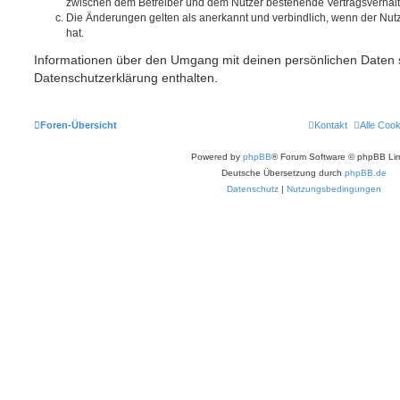
zwischen dem Betreiber und dem Nutzer bestehende Vertragsverhältni
Die Änderungen gelten als anerkannt und verbindlich, wenn der Nu
hat.
Informationen über den Umgang mit deinen persönlichen Daten s
Datenschutzerklärung enthalten.
Foren-Übersicht
Kontakt
Alle Coo
Powered by
phpBB
® Forum Software © phpBB Lim
Deutsche Übersetzung durch
phpBB.de
Datenschutz
|
Nutzungsbedingungen