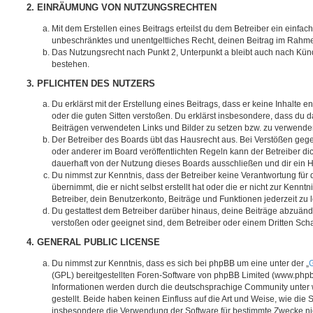
2. EINRÄUMUNG VON NUTZUNGSRECHTEN
Mit dem Erstellen eines Beitrags erteilst du dem Betreiber ein einfach
unbeschränktes und unentgeltliches Recht, deinen Beitrag im Rahm
Das Nutzungsrecht nach Punkt 2, Unterpunkt a bleibt auch nach Kü
bestehen.
3. PFLICHTEN DES NUTZERS
Du erklärst mit der Erstellung eines Beitrags, dass er keine Inhalte e
oder die guten Sitten verstoßen. Du erklärst insbesondere, dass du da
Beiträgen verwendeten Links und Bilder zu setzen bzw. zu verwende
Der Betreiber des Boards übt das Hausrecht aus. Bei Verstößen g
oder anderer im Board veröffentlichten Regeln kann der Betreiber 
dauerhaft von der Nutzung dieses Boards ausschließen und dir ein H
Du nimmst zur Kenntnis, dass der Betreiber keine Verantwortung für d
übernimmt, die er nicht selbst erstellt hat oder die er nicht zur Ken
Betreiber, dein Benutzerkonto, Beiträge und Funktionen jederzeit zu 
Du gestattest dem Betreiber darüber hinaus, deine Beiträge abzuände
verstoßen oder geeignet sind, dem Betreiber oder einem Dritten Sc
4. GENERAL PUBLIC LICENSE
Du nimmst zur Kenntnis, dass es sich bei phpBB um eine unter der „
G
(GPL) bereitgestellten Foren-Software von phpBB Limited (www.php
Informationen werden durch die deutschsprachige Community unter
gestellt. Beide haben keinen Einfluss auf die Art und Weise, wie die
insbesondere die Verwendung der Software für bestimmte Zwecke nic