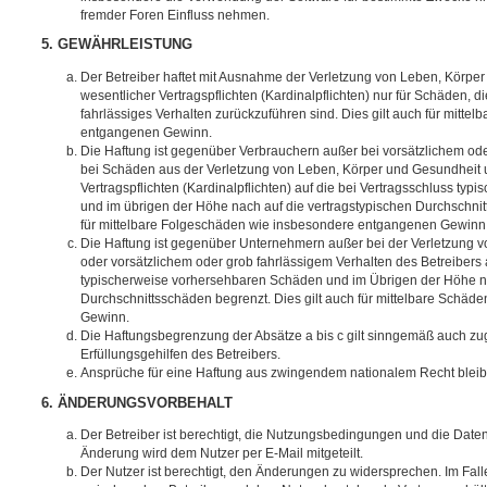
fremder Foren Einfluss nehmen.
5. GEWÄHRLEISTUNG
Der Betreiber haftet mit Ausnahme der Verletzung von Leben, Körpe
wesentlicher Vertragspflichten (Kardinalpflichten) nur für Schäden, di
fahrlässiges Verhalten zurückzuführen sind. Dies gilt auch für mitt
entgangenen Gewinn.
Die Haftung ist gegenüber Verbrauchern außer bei vorsätzlichem ode
bei Schäden aus der Verletzung von Leben, Körper und Gesundheit u
Vertragspflichten (Kardinalpflichten) auf die bei Vertragsschluss t
und im übrigen der Höhe nach auf die vertragstypischen Durchschnit
für mittelbare Folgeschäden wie insbesondere entgangenen Gewinn
Die Haftung ist gegenüber Unternehmern außer bei der Verletzung 
oder vorsätzlichem oder grob fahrlässigem Verhalten des Betreibers 
typischerweise vorhersehbaren Schäden und im Übrigen der Höhe na
Durchschnittsschäden begrenzt. Dies gilt auch für mittelbare Schä
Gewinn.
Die Haftungsbegrenzung der Absätze a bis c gilt sinngemäß auch zug
Erfüllungsgehilfen des Betreibers.
Ansprüche für eine Haftung aus zwingendem nationalem Recht bleib
6. ÄNDERUNGSVORBEHALT
Der Betreiber ist berechtigt, die Nutzungsbedingungen und die Date
Änderung wird dem Nutzer per E-Mail mitgeteilt.
Der Nutzer ist berechtigt, den Änderungen zu widersprechen. Im Fall